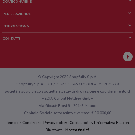
DOVECONVIENE
Cos'è DoveConviene
PER LE AZIENDE
Chi siamo
Cosa facciamo
INTERNATIONAL
News e media
Richieste commerciali e marketing
Brazil
CONTATTI
Lavora con noi
Mexico
Segnalazione punto vendita
France
Segnalazione Volantino
Australia
Hai un malfunzionamento sul web o sull'app?
New Zealand
© Copyright 2026 Shopfully S.p.A.
Shopfully S.p.A. - C.F / P. Iva 03156531208 REA: MI-2029270
Società a socio unico soggetta all’attività di direzione e coordinamento di
MEDIA Central Holding GmbH
Via Giosuè Borsi 9 - 20143 Milano
Capitale Sociale sottoscritto e versato: € 50.000,00
Termini e Condizioni
Privacy policy
Cookie policy
Informativa Beacon
Bluetooth
Mostra finalità