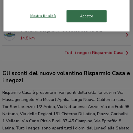
Via dei Frati 98 Nettuno
Mostra finalità
13.8 km
CHIUSO
Accetto
Via delle Regioni, 151 Cisterna Di Latina
14.8 km
Tutti i negozi Risparmio Casa
Gli sconti del nuovo volantino Risparmio Casa e
i negozi
Risparmio Casa è presente in vari punti della città: lo trovi in Via
Mascagni angolo Via Mozart Aprilia, Largo Nuova California (Loc.
Tor San Lorenzo) 1/2 Ardea, Via Nettunense Anzio, Via dei Frati 98
Nettuno, Via delle Regioni 151 Cisterna Di Latina, Piazza Garibalbi
1 Velletri, Via Carlo Pirzio Biroli 37-45 Ciampino, Via Epitaffio 8
Latina. Tutti i negozi sono aperti tutti i giorni dal Lunedì alla Sabato