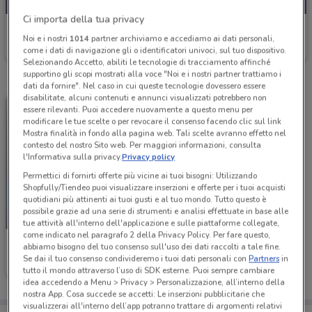
Ci importa della tua privacy
Risparmio Casa
Noi e i nostri
1014
partner archiviamo e accediamo ai dati personali,
come i dati di navigazione gli o identificatori univoci, sul tuo dispositivo.
Scade oggi
1 km
Selezionando Accetto, abiliti le tecnologie di tracciamento affinché
supportino gli scopi mostrati alla voce "Noi e i nostri partner trattiamo i
dati da fornire". Nel caso in cui queste tecnologie dovessero essere
disabilitate, alcuni contenuti e annunci visualizzati potrebbero non
essere rilevanti. Puoi accedere nuovamente a questo menu per
modificare le tue scelte o per revocare il consenso facendo clic sul link
Mostra finalità in fondo alla pagina web. Tali scelte avranno effetto nel
contesto del nostro Sito web. Per maggiori informazioni, consulta
l'Informativa sulla privacy.
Privacy policy
Permettici di fornirti offerte più vicine ai tuoi bisogni: Utilizzando
Shopfully/Tiendeo puoi visualizzare inserzioni e offerte per i tuoi acquisti
quotidiani più attinenti ai tuoi gusti e al tuo mondo. Tutto questo è
possibile grazie ad una serie di strumenti e analisi effettuate in base alle
SCADE OGGI
tue attività all'interno dell'applicazione e sulle piattaforme collegate,
come indicato nel paragrafo 2 della Privacy Policy. Per fare questo,
Risparmio Casa
abbiamo bisogno del tuo consenso sull'uso dei dati raccolti a tale fine.
Se dai il tuo consenso condivideremo i tuoi dati personali con
Partners
in
Scade oggi
14.8 km
tutto il mondo attraverso l’uso di SDK esterne. Puoi sempre cambiare
idea accedendo a Menu > Privacy > Personalizzazione, all’interno della
nostra App. Cosa succede se accetti: Le inserzioni pubblicitarie che
visualizzerai all'interno dell’app potranno trattare di argomenti relativi