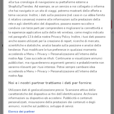
Porta DoveConviene sempre con te!
alla tua cronologia di navigazione su piattaforme esterne a
Shopfully/Tiendeo. Ad esempio, se un servizio a noi collegato ci informa
Puoi trovare le migliori offerte dei negozi vicino a te,
salvarle e creare la tua lista del risparmio, comodamente
che hai navigato in un sito di viaggi, potremo mostrarti delle offerte a
dal tuo cellulare.
tema vacanze. Inoltre, i dati sulla posizione (nel caso in cui abbia fornito
il relativo consenso) insieme alle informazioni sulle prestazioni della
rete e agli identificativi del dispositivo, possono essere raccolte e
SCARICA L’APP
condivisi con terze parti per comprendere e migliorare la connettività e
le esperienze applicative sulle delle reti wireless, come meglio indicato
nel paragrafo 13.b della nostra Privacy Policy. Inoltre, i tuoi dati possono
anche essere utilizzati per la creazione di report, ricerche di mercato,
Orari e Negozi Risparmio Casa
scientifiche e statistiche, analisi basate sulla posizione e analisi delle
tendenze. Puoi modificare le tue preferenze in qualsiasi momento
accedendo a Menu > Privacy > Personalizzazione all'interno della
nostra App. Cosa succede se rifiuti: Continuerai a visualizzare annunci
Via Mascagni angolo Via Mozart Aprilia
pubblicitari, ma riguarderanno argomenti generici e probabilmente non
1 km
CHIUSO
saranno rilevanti per i tuoi interessi. Potrai sempre cambiare idea
accedendo a Menu > Privacy > Personalizzazione all'interno della
nostra App.
Largo Nuova California (Loc. Tor San Lorenzo) 1/2
Noi e i nostri partner trattiamo i dati per fornire:
Ardea
Utilizzare dati di geolocalizzazione precisi. Scansione attiva delle
10.1 km
CHIUSO
caratteristiche del dispositivo ai fini dell’identificazione. Archiviare
informazioni su dispositivo e/o accedervi. Pubblicità e contenuti
personalizzati, misurazione delle prestazioni dei contenuti e degli
Via Nettunense Anzio
annunci, ricerche sul pubblico, sviluppo di servizi.
13.3 km
CHIUSO
Elenco dei partner