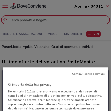
Aprilia - 04011
BANCHE E ASSICURAZIONI
VIAGGI
RISTORANTI
SERVIZI
PosteMobile Aprilia: Volantino, Orari di apertura e Indirizzi
Ultime offerte del volantino PosteMobile
Continua senza accettare
Ci importa della tua privacy
Noi e i nostri
1012
partner archiviamo e accediamo ai dati personali,
come i dati di navigazione gli o identificatori univoci, sul tuo dispositivo.
Selezionando Accetto, abiliti le tecnologie di tracciamento affinché
supportino gli scopi mostrati alla voce "Noi e i nostri partner trattiamo i
dati da fornire". Nel caso in cui queste tecnologie dovessero essere