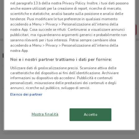
Porta DoveConviene sempre con te!
nel paragrafo 13.b della nostra Privacy Policy. Inoltre, i tuoi dati possono
Puoi trovare le migliori offerte dei negozi vicino a te,
anche essere utilizzati per la creazione di report, ricerche di mercato,
salvarle e creare la tua lista del risparmio, comodamente
scientifiche e statistiche, analisi basate sulla posizione e analisi delle
dal tuo cellulare.
tendenze. Puoi modificare le tue preferenze in qualsiasi momento
accedendo a Menu > Privacy > Personalizzazione all'interno della
SCARICA L’APP
nostra App. Cosa succede se rifiuti: Continuerai a visualizzare annunci
pubblicitari, ma riguarderanno argomenti generici e probabilmente non
saranno rilevanti per i tuoi interessi. Potrai sempre cambiare idea
accedendo a Menu > Privacy > Personalizzazione all'interno della
nostra App.
Negozi PosteMobile a Aprilia
Noi e i nostri partner trattiamo i dati per fornire:
Utilizzare dati di geolocalizzazione precisi. Scansione attiva delle
Via De Gasperi Alcide 67 Aprilia
caratteristiche del dispositivo ai fini dell’identificazione. Archiviare
informazioni su dispositivo e/o accedervi. Pubblicità e contenuti
199 m
personalizzati, misurazione delle prestazioni dei contenuti e degli
annunci, ricerche sul pubblico, sviluppo di servizi.
Elenco dei partner
Via Degli Oleandri 118 Aprilia
217 m
Mostra finalità
Accetto
Largo Guglielmo Marconi 39 Aprilia
430 m