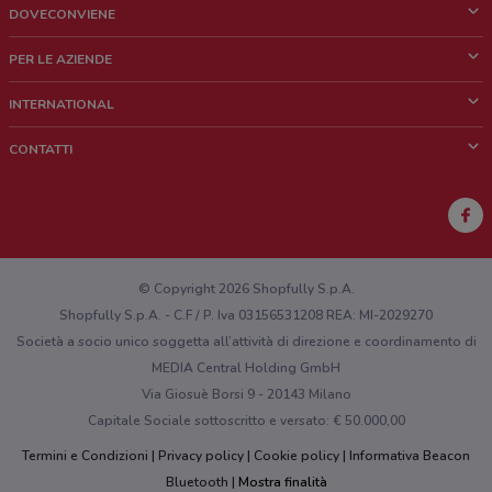
DOVECONVIENE
Cos'è DoveConviene
PER LE AZIENDE
Chi siamo
Cosa facciamo
INTERNATIONAL
News e media
Richieste commerciali e marketing
Brazil
CONTATTI
Lavora con noi
Mexico
Segnalazione punto vendita
France
Segnalazione Volantino
Australia
Hai un malfunzionamento sul web o sull'app?
New Zealand
© Copyright 2026 Shopfully S.p.A.
Shopfully S.p.A. - C.F / P. Iva 03156531208 REA: MI-2029270
Società a socio unico soggetta all’attività di direzione e coordinamento di
MEDIA Central Holding GmbH
Via Giosuè Borsi 9 - 20143 Milano
Capitale Sociale sottoscritto e versato: € 50.000,00
Termini e Condizioni
Privacy policy
Cookie policy
Informativa Beacon
Bluetooth
Mostra finalità