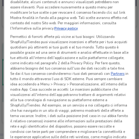
disabilitate, alcuni contenuti e annunci visualizzati potrebbero non
essere rilevanti. Puoi accedere nuovamente a questo menu per
PosteMobile
modificare le tue scelte o per revocare il consenso facendo clic sul link
Mostra finalità in fondo alla pagina web. Tali scelte avranno effetto nel
Scade il 17/08
199 m
contesto del nostro Sito web. Per maggiori informazioni, consulta
l'Informativa sulla privacy.
Privacy policy
Permettici di fornirti offerte più vicine ai tuoi bisogni: Utilizzando
Shopfully/Tiendeo puoi visualizzare inserzioni e offerte per i tuoi acquisti
quotidiani più attinenti ai tuoi gusti e al tuo mondo. Tutto questo è
possibile grazie ad una serie di strumenti e analisi effettuate in base alle
tue attività all'interno dell'applicazione e sulle piattaforme collegate,
come indicato nel paragrafo 2 della Privacy Policy. Per fare questo,
abbiamo bisogno del tuo consenso sull'uso dei dati raccolti a tale fine.
Se dai il tuo consenso condivideremo i tuoi dati personali con
Partners
in
tutto il mondo attraverso l’uso di SDK esterne. Puoi sempre cambiare
idea accedendo a Menu > Privacy > Personalizzazione, all’interno della
nostra App. Cosa succede se accetti: Le inserzioni pubblicitarie che
visualizzerai all'interno dell’app potranno trattare di argomenti relativi
alla tua cronologia di navigazione su piattaforme esterne a
Shopfully/Tiendeo. Ad esempio, se un servizio a noi collegato ci informa
PosteMobile
che hai navigato in un sito di viaggi, potremo mostrarti delle offerte a
tema vacanze. Inoltre, i dati sulla posizione (nel caso in cui abbia fornito
Scade il 05/09
199 m
il relativo consenso) insieme alle informazioni sulle prestazioni della
rete e agli identificativi del dispositivo, possono essere raccolte e
condivisi con terze parti per comprendere e migliorare la connettività e
le esperienze applicative sulle delle reti wireless, come meglio indicato