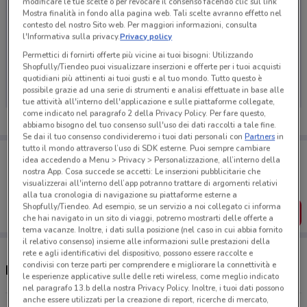
modificare le tue scelte o per revocare il consenso facendo clic sul link
Mostra finalità in fondo alla pagina web. Tali scelte avranno effetto nel
contesto del nostro Sito web. Per maggiori informazioni, consulta
l'Informativa sulla privacy.
Privacy policy
Ci dispiace, al momento non abbiamo pubblicato
Permettici di fornirti offerte più vicine ai tuoi bisogni: Utilizzando
Shopfully/Tiendeo puoi visualizzare inserzioni e offerte per i tuoi acquisti
volantini nella tua zona. Riprova più tardi.
quotidiani più attinenti ai tuoi gusti e al tuo mondo. Tutto questo è
possibile grazie ad una serie di strumenti e analisi effettuate in base alle
tue attività all'interno dell'applicazione e sulle piattaforme collegate,
come indicato nel paragrafo 2 della Privacy Policy. Per fare questo,
abbiamo bisogno del tuo consenso sull'uso dei dati raccolti a tale fine.
Se dai il tuo consenso condivideremo i tuoi dati personali con
Partners
in
tutto il mondo attraverso l’uso di SDK esterne. Puoi sempre cambiare
Porta DoveConviene sempre con te!
idea accedendo a Menu > Privacy > Personalizzazione, all’interno della
Puoi trovare le migliori offerte dei negozi vicino a te,
nostra App. Cosa succede se accetti: Le inserzioni pubblicitarie che
salvarle e creare la tua lista del risparmio, comodamente
visualizzerai all'interno dell’app potranno trattare di argomenti relativi
dal tuo cellulare.
alla tua cronologia di navigazione su piattaforme esterne a
Shopfully/Tiendeo. Ad esempio, se un servizio a noi collegato ci informa
SCARICA L’APP
che hai navigato in un sito di viaggi, potremo mostrarti delle offerte a
tema vacanze. Inoltre, i dati sulla posizione (nel caso in cui abbia fornito
il relativo consenso) insieme alle informazioni sulle prestazioni della
rete e agli identificativi del dispositivo, possono essere raccolte e
condivisi con terze parti per comprendere e migliorare la connettività e
Negozi Pavesini a Aprilia
le esperienze applicative sulle delle reti wireless, come meglio indicato
nel paragrafo 13.b della nostra Privacy Policy. Inoltre, i tuoi dati possono
anche essere utilizzati per la creazione di report, ricerche di mercato,