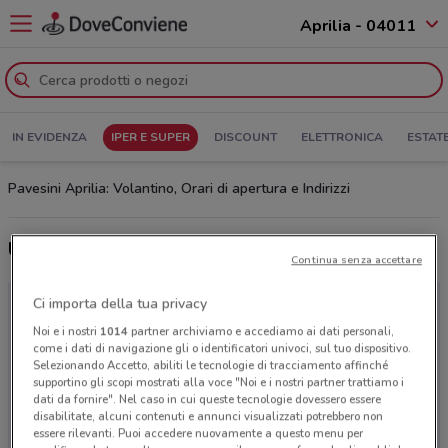
Aprilia - 04011
IN EVIDENZA
IPER E SUPER
DISCOUNT
ELETTRONICA
ESTAT
Pavesini Aprilia: Volantino, Orari di apertura e Indirizzi
Ultime offerte del volantino Pavesini
Continua senza accettare
Ci importa della tua privacy
Noi e i nostri
1014
partner archiviamo e accediamo ai dati personali,
come i dati di navigazione gli o identificatori univoci, sul tuo dispositivo.
Selezionando Accetto, abiliti le tecnologie di tracciamento affinché
supportino gli scopi mostrati alla voce "Noi e i nostri partner trattiamo i
dati da fornire". Nel caso in cui queste tecnologie dovessero essere
disabilitate, alcuni contenuti e annunci visualizzati potrebbero non
essere rilevanti. Puoi accedere nuovamente a questo menu per