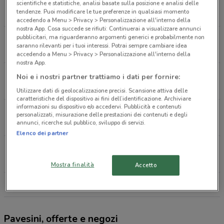
Piazza Benedetto Croce, 38 Aprilia
scientifiche e statistiche, analisi basate sulla posizione e analisi delle
tendenze. Puoi modificare le tue preferenze in qualsiasi momento
200 m
CHIUSO
accedendo a Menu > Privacy > Personalizzazione all'interno della
nostra App. Cosa succede se rifiuti: Continuerai a visualizzare annunci
pubblicitari, ma riguarderanno argomenti generici e probabilmente non
Via Degli Oleandri, 20 Aprilia
saranno rilevanti per i tuoi interessi. Potrai sempre cambiare idea
258 m
CHIUSO
accedendo a Menu > Privacy > Personalizzazione all'interno della
nostra App.
Via Dei Mille, 34 Aprilia
Noi e i nostri partner trattiamo i dati per fornire:
496 m
CHIUSO
Utilizzare dati di geolocalizzazione precisi. Scansione attiva delle
caratteristiche del dispositivo ai fini dell’identificazione. Archiviare
informazioni su dispositivo e/o accedervi. Pubblicità e contenuti
Via Mascagni, 16 Aprilia
personalizzati, misurazione delle prestazioni dei contenuti e degli
annunci, ricerche sul pubblico, sviluppo di servizi.
731 m
CHIUSO
Elenco dei partner
Via Stradivari 1 Aprilia
799 m
CHIUSO
Mostra finalità
Accetto
Tutti i negozi Pavesini
Pavesini, offerte e negozi