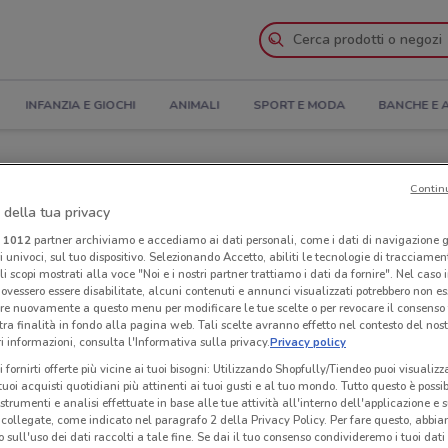
INFANZIA E GIOCHI
ANIMALI
SPORT E MODA
BANCHE E 
 Indirizzi
Contin
 della tua privacy
 a Aprilia
i
1012
partner archiviamo e accediamo ai dati personali, come i dati di navigazione g
ri univoci, sul tuo dispositivo. Selezionando Accetto, abiliti le tecnologie di tracciame
Neg
li scopi mostrati alla voce "Noi e i nostri partner trattiamo i dati da fornire". Nel caso 
ovessero essere disabilitate, alcuni contenuti e annunci visualizzati potrebbero non ess
re nuovamente a questo menu per modificare le tue scelte o per revocare il consenso
tra finalità in fondo alla pagina web. Tali scelte avranno effetto nel contesto del nost
 informazioni, consulta l'Informativa sulla privacy.
Privacy policy
i fornirti offerte più vicine ai tuoi bisogni: Utilizzando Shopfully/Tiendeo puoi visualizz
i tuoi acquisti quotidiani più attinenti ai tuoi gusti e al tuo mondo. Tutto questo è possi
 strumenti e analisi effettuate in base alle tue attività all'interno dell'applicazione e 
collegate, come indicato nel paragrafo 2 della Privacy Policy. Per fare questo, abbi
 sull'uso dei dati raccolti a tale fine. Se dai il tuo consenso condivideremo i tuoi dati