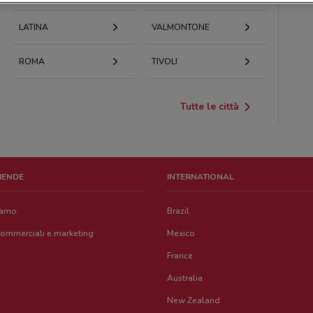
LATINA
VALMONTONE
ROMA
TIVOLI
Tutte le città
ZIENDE
INTERNATIONAL
iamo
Brazil
commerciali e marketing
Mexico
France
Australia
New Zealand