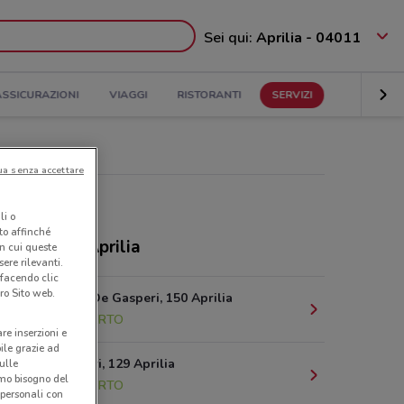
Sei qui:
Aprilia - 04011
ASSICURAZIONI
VIAGGI
RISTORANTI
SERVIZI
ua senza accettare
li o
nto affinché
ozi Iliad a Aprilia
in cui queste
ere rilevanti.
 facendo clic
ro Sito web.
Via Alcide De Gasperi, 150 Aprilia
254 m
APERTO
are inserzioni e
bile grazie ad
Via dei Lauri, 129 Aprilia
sulle
amo bisogno del
800 m
APERTO
 personali con