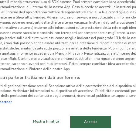
tutto il mondo attraverso l’uso di SDK esterne. Puoi sempre cambiare idea accedend
rsonalizzazione, all’interno della nostra App. Cosa succede se accetti: Le inserzioni pu
i all'interno dell’app potranno trattare di argomenti relativi alla tua cronologia di na
esterne a Shopfully/Tiendeo. Ad esempio, se un servizio a noi collegato ci informa ch
i viaggi, potremo mostrarti delle offerte a tema vacanze. Inoltre, i dati sulla posizione 
o il relativo consenso) insieme alle informazioni sulle prestazioni della rete e agli ident
 possono essere raccolte e condivisi con terze parti per comprendere e migliorare la conn
pplicative sulle delle reti wireless, come meglio indicato nel paragrafo 13.b della no
re, i tuoi dati possono anche essere utilizzati per la creazione di report, ricerche di mer
 e statistiche, analisi basate sulla posizione e analisi delle tendenze. Puoi modificare l
in qualsiasi momento accedendo a Menu > Privacy > Personalizzazione all'interno del
 se rifiuti: Continuerai a visualizzare annunci pubblicitari, ma riguarderanno argome
te non saranno rilevanti per i tuoi interessi. Potrai sempre cambiare idea accedendo
rsonalizzazione all'interno della nostra App.
stri partner trattiamo i dati per fornire:
254 m
ti di geolocalizzazione precisi. Scansione attiva delle caratteristiche del dispositivo ai 
icazione. Archiviare informazioni su dispositivo e/o accedervi. Pubblicità e contenuti per
Ili
delle prestazioni dei contenuti e degli annunci, ricerche sul pubblico, sviluppo di servi
cinanze
partner
ARICCIA
NETTUNO
Mostra finalità
Accetto
VELLETRI
ANZIO