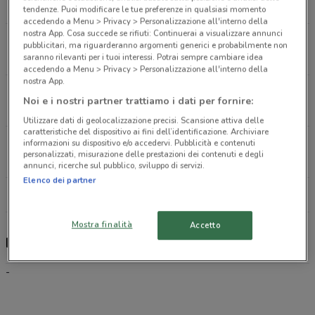
658 m
tendenze. Puoi modificare le tue preferenze in qualsiasi momento
accedendo a Menu > Privacy > Personalizzazione all'interno della
nostra App. Cosa succede se rifiuti: Continuerai a visualizzare annunci
Via Degli Aceri, 19 Sambuco
pubblicitari, ma riguarderanno argomenti generici e probabilmente non
6.1 km
saranno rilevanti per i tuoi interessi. Potrai sempre cambiare idea
accedendo a Menu > Privacy > Personalizzazione all'interno della
nostra App.
Via dei Rutuli, 150 Aprilia
Noi e i nostri partner trattiamo i dati per fornire:
6.3 km
Utilizzare dati di geolocalizzazione precisi. Scansione attiva delle
caratteristiche del dispositivo ai fini dell’identificazione. Archiviare
Via Mediana, 84 Aprilia
informazioni su dispositivo e/o accedervi. Pubblicità e contenuti
personalizzati, misurazione delle prestazioni dei contenuti e degli
8.4 km
annunci, ricerche sul pubblico, sviluppo di servizi.
Elenco dei partner
Tutti i negozi Eolo
Mostra finalità
Accetto
Eolo, offerte e negozi
-