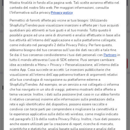
Mostra finalità in fondo alla pagina web. Tali scelte avranno effetto nel
contesto del nostro Sito web. Per maggiori informazioni, consulta
Eolo
l'Informativa sulla privacy.
Privacy policy
Permettici di fornirti offerte più vicine ai tuoi bisogni: Utilizzando
Scade il 31/08
274 m
Shopfully/Tiendeo puoi visualizzare inserzioni e offerte per i tuoi acquisti
quotidiani più attinenti ai tuoi gusti e al tuo mondo. Tutto questo è
possibile grazie ad una serie di strumenti e analisi effettuate in base alle
Porta DoveConviene sempre con te!
tue attività all'interno dell'applicazione e sulle piattaforme collegate,
Puoi trovare le migliori offerte dei negozi vicino a te,
come indicato nel paragrafo 2 della Privacy Policy. Per fare questo,
salvarle e creare la tua lista del risparmio, comodamente
abbiamo bisogno del tuo consenso sull'uso dei dati raccolti a tale fine.
dal tuo cellulare.
Se dai il tuo consenso condivideremo i tuoi dati personali con
Partners
in
tutto il mondo attraverso l’uso di SDK esterne. Puoi sempre cambiare
SCARICA L’APP
idea accedendo a Menu > Privacy > Personalizzazione, all’interno della
nostra App. Cosa succede se accetti: Le inserzioni pubblicitarie che
visualizzerai all'interno dell’app potranno trattare di argomenti relativi
alla tua cronologia di navigazione su piattaforme esterne a
Shopfully/Tiendeo. Ad esempio, se un servizio a noi collegato ci informa
Negozi Eolo a Aprilia
che hai navigato in un sito di viaggi, potremo mostrarti delle offerte a
tema vacanze. Inoltre, i dati sulla posizione (nel caso in cui abbia fornito
il relativo consenso) insieme alle informazioni sulle prestazioni della
Via Alcide De Gasperi, 150, Aprilia
rete e agli identificativi del dispositivo, possono essere raccolte e
condivisi con terze parti per comprendere e migliorare la connettività e
274 m
le esperienze applicative sulle delle reti wireless, come meglio indicato
nel paragrafo 13.b della nostra Privacy Policy. Inoltre, i tuoi dati possono
anche essere utilizzati per la creazione di report, ricerche di mercato,
Via dei Lauri, 77 Aprilia
scientifiche e statistiche, analisi basate sulla posizione e analisi delle