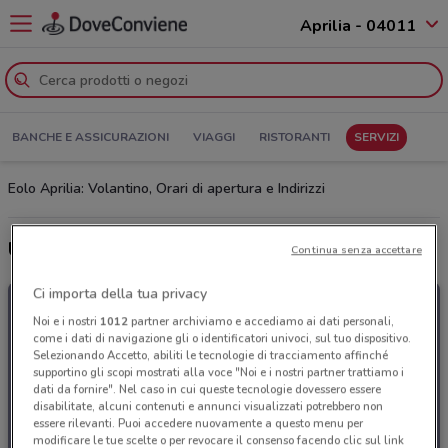
Aprilia - 04011
BANCHE E ASSICURAZIONI
VIAGGI
RISTORANTI
SERVIZI
Eolo Aprilia: Volantino, Orari di apertura e Indirizzi
Ultime offerte del volantino Eolo
Continua senza accettare
Ci importa della tua privacy
Noi e i nostri
1012
partner archiviamo e accediamo ai dati personali,
come i dati di navigazione gli o identificatori univoci, sul tuo dispositivo.
Selezionando Accetto, abiliti le tecnologie di tracciamento affinché
supportino gli scopi mostrati alla voce "Noi e i nostri partner trattiamo i
dati da fornire". Nel caso in cui queste tecnologie dovessero essere
disabilitate, alcuni contenuti e annunci visualizzati potrebbero non
essere rilevanti. Puoi accedere nuovamente a questo menu per
modificare le tue scelte o per revocare il consenso facendo clic sul link