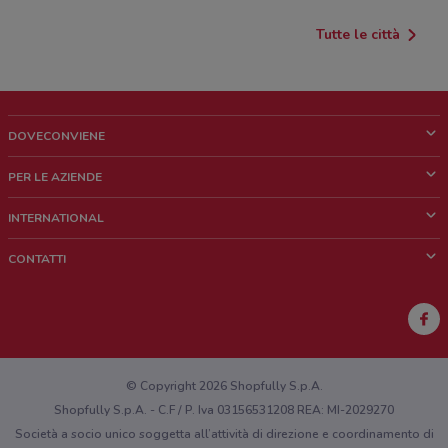
Tutte le città
DOVECONVIENE
Cos'è DoveConviene
PER LE AZIENDE
Chi siamo
Cosa facciamo
INTERNATIONAL
News e media
Richieste commerciali e marketing
Brazil
CONTATTI
Lavora con noi
Mexico
Segnalazione punto vendita
France
Segnalazione Volantino
Australia
Hai un malfunzionamento sul web o sull'app?
New Zealand
© Copyright 2026 Shopfully S.p.A.
Shopfully S.p.A. - C.F / P. Iva 03156531208 REA: MI-2029270
Società a socio unico soggetta all’attività di direzione e coordinamento di