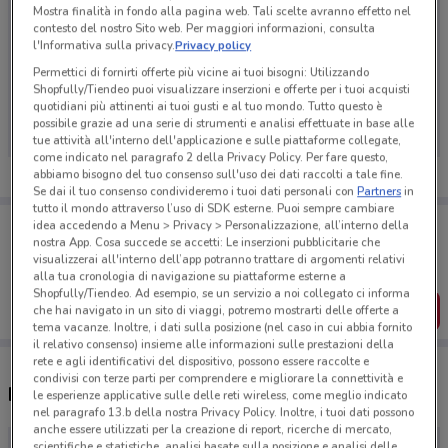
Mostra finalità in fondo alla pagina web. Tali scelte avranno effetto nel
contesto del nostro Sito web. Per maggiori informazioni, consulta
l'Informativa sulla privacy.
Privacy policy
Permettici di fornirti offerte più vicine ai tuoi bisogni: Utilizzando
Ci dispiace, al momento non abbiamo pubblicato
Shopfully/Tiendeo puoi visualizzare inserzioni e offerte per i tuoi acquisti
volantini nella tua zona. Riprova più tardi.
quotidiani più attinenti ai tuoi gusti e al tuo mondo. Tutto questo è
possibile grazie ad una serie di strumenti e analisi effettuate in base alle
tue attività all'interno dell'applicazione e sulle piattaforme collegate,
come indicato nel paragrafo 2 della Privacy Policy. Per fare questo,
abbiamo bisogno del tuo consenso sull'uso dei dati raccolti a tale fine.
Se dai il tuo consenso condivideremo i tuoi dati personali con
Partners
in
tutto il mondo attraverso l’uso di SDK esterne. Puoi sempre cambiare
Porta DoveConviene sempre con te!
idea accedendo a Menu > Privacy > Personalizzazione, all’interno della
Puoi trovare le migliori offerte dei negozi vicino a te,
nostra App. Cosa succede se accetti: Le inserzioni pubblicitarie che
salvarle e creare la tua lista del risparmio, comodamente
visualizzerai all'interno dell’app potranno trattare di argomenti relativi
dal tuo cellulare.
alla tua cronologia di navigazione su piattaforme esterne a
Shopfully/Tiendeo. Ad esempio, se un servizio a noi collegato ci informa
SCARICA L’APP
che hai navigato in un sito di viaggi, potremo mostrarti delle offerte a
tema vacanze. Inoltre, i dati sulla posizione (nel caso in cui abbia fornito
il relativo consenso) insieme alle informazioni sulle prestazioni della
rete e agli identificativi del dispositivo, possono essere raccolte e
condivisi con terze parti per comprendere e migliorare la connettività e
Negozi Chili Cinema a Aprilia
le esperienze applicative sulle delle reti wireless, come meglio indicato
nel paragrafo 13.b della nostra Privacy Policy. Inoltre, i tuoi dati possono
anche essere utilizzati per la creazione di report, ricerche di mercato,
scientifiche e statistiche, analisi basate sulla posizione e analisi delle