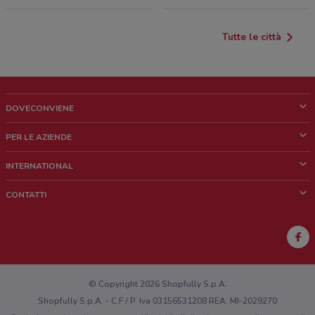
Tutte le città
DOVECONVIENE
Cos'è DoveConviene
PER LE AZIENDE
Chi siamo
Cosa facciamo
INTERNATIONAL
News e media
Richieste commerciali e marketing
Brazil
CONTATTI
Lavora con noi
Mexico
Segnalazione punto vendita
France
Segnalazione Volantino
Australia
Hai un malfunzionamento sul web o sull'app?
New Zealand
© Copyright 2026 Shopfully S.p.A.
Shopfully S.p.A. - C.F / P. Iva 03156531208 REA: MI-2029270