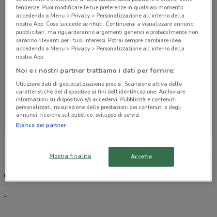
tendenze. Puoi modificare le tue preferenze in qualsiasi momento
accedendo a Menu > Privacy > Personalizzazione all'interno della
nostra App. Cosa succede se rifiuti: Continuerai a visualizzare annunci
pubblicitari, ma riguarderanno argomenti generici e probabilmente non
saranno rilevanti per i tuoi interessi. Potrai sempre cambiare idea
accedendo a Menu > Privacy > Personalizzazione all'interno della
nostra App.
Noi e i nostri partner trattiamo i dati per fornire:
Utilizzare dati di geolocalizzazione precisi. Scansione attiva delle
caratteristiche del dispositivo ai fini dell’identificazione. Archiviare
informazioni su dispositivo e/o accedervi. Pubblicità e contenuti
personalizzati, misurazione delle prestazioni dei contenuti e degli
Non ci sono negozi nelle vicinanze
annunci, ricerche sul pubblico, sviluppo di servizi.
Elenco dei partner
Mostra finalità
Accetto
Chili Cinema, offerte e negozi
-