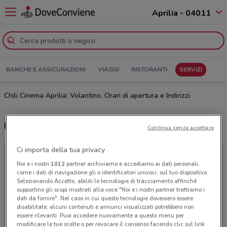
Aprilia - 04011
BANCHE E ASSICURAZIONI
VIAGGI
RISTORANTI
SERVIZI
Chili Cinema Aprilia: Volantino, Orari di apertura e Indirizzi
Ultime offerte del volantino Chili Cinema
Continua senza accettare
Ci importa della tua privacy
Noi e i nostri
1012
partner archiviamo e accediamo ai dati personali,
come i dati di navigazione gli o identificatori univoci, sul tuo dispositivo.
Selezionando Accetto, abiliti le tecnologie di tracciamento affinché
supportino gli scopi mostrati alla voce "Noi e i nostri partner trattiamo i
dati da fornire". Nel caso in cui queste tecnologie dovessero essere
disabilitate, alcuni contenuti e annunci visualizzati potrebbero non
essere rilevanti. Puoi accedere nuovamente a questo menu per
modificare le tue scelte o per revocare il consenso facendo clic sul link