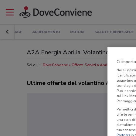
BRICOLAGE
ARREDAMENTO
MOTORI
SALUTE E BENESSERE
A2A Energia Aprilia: Volantino, Orari di a
Ci importa
Sei qui:
DoveConviene
Offerte Servizi a Aprilia
Negozi A2A 
Noi e i nostr
identificato
supportino g
Ultime offerte del volantino A2A Energ
tecnologie d
Puoi accede
sul link Mos
Per maggiori
Permettici d
offerte per 
una serie di
piattaforme 
tuo consenso
Partners
in 