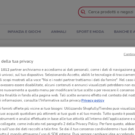
INFANZIA E GIOCHI
ANIMALI
SPORT E MODA
BANCHE E 
pertura e Indirizzi
Contin
 della tua privacy
Energia a Aprilia
i
1012
partner archiviamo e accediamo ai dati personali, come i dati di navigazione g
ri univoci, sul tuo dispositivo. Selezionando Accetto, abiliti le tecnologie di tracciame
li scopi mostrati alla voce "Noi e i nostri partner trattiamo i dati da fornire". Nel caso 
ia
Neg
ovessero essere disabilitate, alcuni contenuti e annunci visualizzati potrebbero non ess
re nuovamente a questo menu per modificare le tue scelte o per revocare il consenso
tra finalità in fondo alla pagina web. Tali scelte avranno effetto nel contesto del nost
 informazioni, consulta l'Informativa sulla privacy.
Privacy policy
i fornirti offerte più vicine ai tuoi bisogni: Utilizzando Shopfully/Tiendeo puoi visualizz
i tuoi acquisti quotidiani più attinenti ai tuoi gusti e al tuo mondo. Tutto questo è possi
 strumenti e analisi effettuate in base alle tue attività all'interno dell'applicazione e 
collegate, come indicato nel paragrafo 2 della Privacy Policy. Per fare questo, abbi
 sull'uso dei dati raccolti a tale fine. Se dai il tuo consenso condivideremo i tuoi dati
tutto il mondo attraverso l’uso di SDK esterne. Puoi sempre cambiare idea accedend