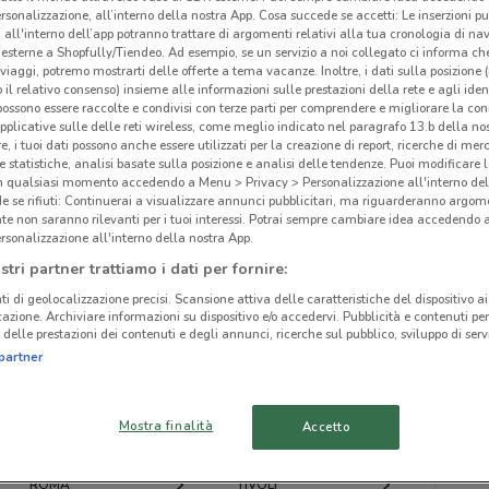
rsonalizzazione, all’interno della nostra App. Cosa succede se accetti: Le inserzioni pu
i all'interno dell’app potranno trattare di argomenti relativi alla tua cronologia di na
esterne a Shopfully/Tiendeo. Ad esempio, se un servizio a noi collegato ci informa ch
i viaggi, potremo mostrarti delle offerte a tema vacanze. Inoltre, i dati sulla posizione 
o il relativo consenso) insieme alle informazioni sulle prestazioni della rete e agli ident
 possono essere raccolte e condivisi con terze parti per comprendere e migliorare la conn
ato volantini nella tua zona. Riprova più tardi.
pplicative sulle delle reti wireless, come meglio indicato nel paragrafo 13.b della no
re, i tuoi dati possono anche essere utilizzati per la creazione di report, ricerche di mer
 e statistiche, analisi basate sulla posizione e analisi delle tendenze. Puoi modificare l
in qualsiasi momento accedendo a Menu > Privacy > Personalizzazione all'interno del
 se rifiuti: Continuerai a visualizzare annunci pubblicitari, ma riguarderanno argome
te non saranno rilevanti per i tuoi interessi. Potrai sempre cambiare idea accedendo
rsonalizzazione all'interno della nostra App.
cinanze
stri partner trattiamo i dati per fornire:
ti di geolocalizzazione precisi. Scansione attiva delle caratteristiche del dispositivo ai 
icazione. Archiviare informazioni su dispositivo e/o accedervi. Pubblicità e contenuti per
ARICCIA
NETTUNO
delle prestazioni dei contenuti e degli annunci, ricerche sul pubblico, sviluppo di servi
A2A
partner
VELLETRI
ANZIO
Mostra finalità
Accetto
LATINA
VALMONTONE
ROMA
TIVOLI