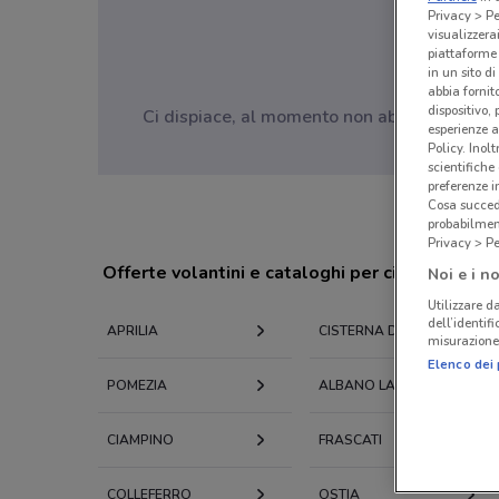
Privacy > Pe
visualizzera
piattaforme 
in un sito d
abbia fornit
dispositivo,
Ci dispiace, al momento non abbiamo pubblic
esperienze a
Policy. Inolt
scientifiche
preferenze 
Cosa succede
probabilmen
Privacy > Pe
Offerte volantini e cataloghi per città nelle vi
Noi e i no
Utilizzare da
dell’identif
APRILIA
CISTERNA DI LATINA
misurazione 
Elenco dei 
POMEZIA
ALBANO LAZIALE
CIAMPINO
FRASCATI
COLLEFERRO
OSTIA