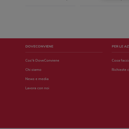
DOVECONVIENE
PER LE A
Cos'è DoveConviene
Cosa facc
Chi siamo
Richieste 
News e media
Lavora con noi