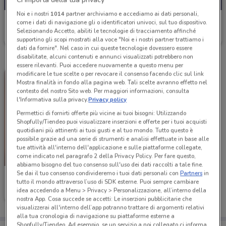
Noi e i nostri
1014
partner archiviamo e accediamo ai dati personali,
ZooPlanet
come i dati di navigazione gli o identificatori univoci, sul tuo dispositivo.
Selezionando Accetto, abiliti le tecnologie di tracciamento affinché
Valido da martedì
33.4 km
supportino gli scopi mostrati alla voce "Noi e i nostri partner trattiamo i
dati da fornire". Nel caso in cui queste tecnologie dovessero essere
disabilitate, alcuni contenuti e annunci visualizzati potrebbero non
essere rilevanti. Puoi accedere nuovamente a questo menu per
modificare le tue scelte o per revocare il consenso facendo clic sul link
Mostra finalità in fondo alla pagina web. Tali scelte avranno effetto nel
contesto del nostro Sito web. Per maggiori informazioni, consulta
l'Informativa sulla privacy.
Privacy policy
Permettici di fornirti offerte più vicine ai tuoi bisogni: Utilizzando
Shopfully/Tiendeo puoi visualizzare inserzioni e offerte per i tuoi acquisti
quotidiani più attinenti ai tuoi gusti e al tuo mondo. Tutto questo è
possibile grazie ad una serie di strumenti e analisi effettuate in base alle
tue attività all'interno dell'applicazione e sulle piattaforme collegate,
come indicato nel paragrafo 2 della Privacy Policy. Per fare questo,
IN ARRIVO
abbiamo bisogno del tuo consenso sull'uso dei dati raccolti a tale fine.
Se dai il tuo consenso condivideremo i tuoi dati personali con
Partners
in
ZooPlanet
tutto il mondo attraverso l’uso di SDK esterne. Puoi sempre cambiare
idea accedendo a Menu > Privacy > Personalizzazione, all’interno della
Valido dal 07/11
33.4 km
nostra App. Cosa succede se accetti: Le inserzioni pubblicitarie che
visualizzerai all'interno dell’app potranno trattare di argomenti relativi
alla tua cronologia di navigazione su piattaforme esterne a
Shopfully/Tiendeo. Ad esempio, se un servizio a noi collegato ci informa