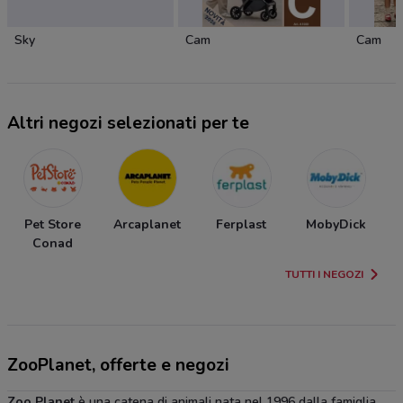
Sky
Cam
Cam
Altri negozi selezionati per te
Pet Store
Arcaplanet
Ferplast
MobyDick
Conad
TUTTI I NEGOZI
ZooPlanet, offerte e negozi
Zoo Planet
è una catena di animali nata nel 1996 dalla famiglia