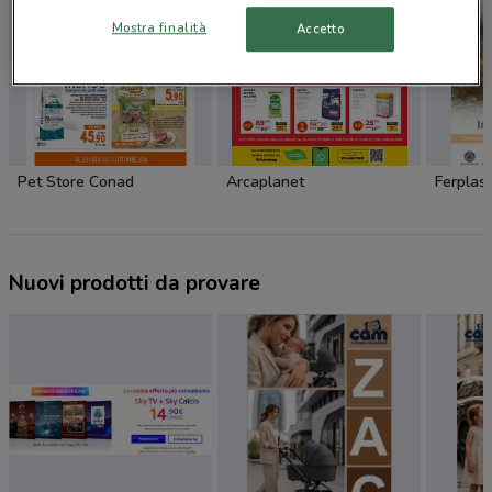
Mostra finalità
Accetto
Pet Store Conad
Arcaplanet
Ferplast
Nuovi prodotti da provare