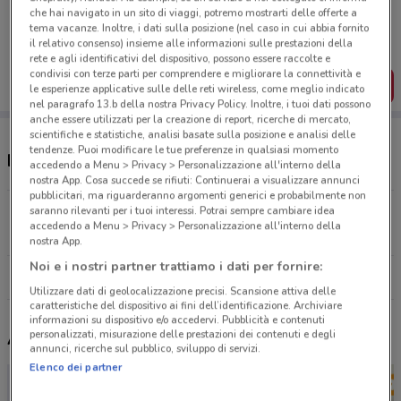
Porta DoveConviene sempre con te!
che hai navigato in un sito di viaggi, potremo mostrarti delle offerte a
Puoi trovare le migliori offerte dei negozi vicino a te,
tema vacanze. Inoltre, i dati sulla posizione (nel caso in cui abbia fornito
salvarle e creare la tua lista del risparmio, comodamente
il relativo consenso) insieme alle informazioni sulle prestazioni della
dal tuo cellulare.
rete e agli identificativi del dispositivo, possono essere raccolte e
condivisi con terze parti per comprendere e migliorare la connettività e
SCARICA L’APP
le esperienze applicative sulle delle reti wireless, come meglio indicato
nel paragrafo 13.b della nostra Privacy Policy. Inoltre, i tuoi dati possono
anche essere utilizzati per la creazione di report, ricerche di mercato,
scientifiche e statistiche, analisi basate sulla posizione e analisi delle
tendenze. Puoi modificare le tue preferenze in qualsiasi momento
Negozi ZooPlanet a Aprilia
accedendo a Menu > Privacy > Personalizzazione all'interno della
nostra App. Cosa succede se rifiuti: Continuerai a visualizzare annunci
pubblicitari, ma riguarderanno argomenti generici e probabilmente non
saranno rilevanti per i tuoi interessi. Potrai sempre cambiare idea
Piazzale dello sport, 6 Marino
accedendo a Menu > Privacy > Personalizzazione all'interno della
20.8 km
nostra App.
Noi e i nostri partner trattiamo i dati per fornire:
Tutti i negozi ZooPlanet
Utilizzare dati di geolocalizzazione precisi. Scansione attiva delle
caratteristiche del dispositivo ai fini dell’identificazione. Archiviare
informazioni su dispositivo e/o accedervi. Pubblicità e contenuti
personalizzati, misurazione delle prestazioni dei contenuti e degli
Altri volantini nelle vicinanze
annunci, ricerche sul pubblico, sviluppo di servizi.
Elenco dei partner