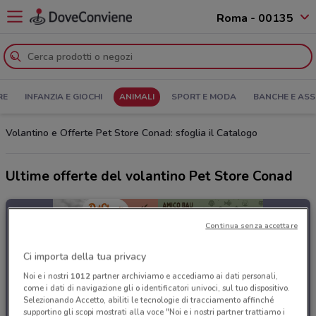
Roma - 00135
RE
INFANZIA E GIOCHI
ANIMALI
SPORT E MODA
BANCHE E ASS
Volantino e Offerte Pet Store Conad: sfoglia il Catalogo
Ultime offerte del volantino Pet Store Conad
Continua senza accettare
Ci importa della tua privacy
Noi e i nostri
1012
partner archiviamo e accediamo ai dati personali,
come i dati di navigazione gli o identificatori univoci, sul tuo dispositivo.
Selezionando Accetto, abiliti le tecnologie di tracciamento affinché
supportino gli scopi mostrati alla voce "Noi e i nostri partner trattiamo i