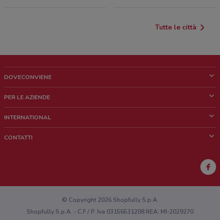
Tutte le città
DOVECONVIENE
Cos'è DoveConviene
PER LE AZIENDE
Chi siamo
Cosa facciamo
INTERNATIONAL
News e media
Richieste commerciali e marketing
Brazil
CONTATTI
Lavora con noi
Mexico
Segnalazione punto vendita
France
Segnalazione Volantino
Australia
Hai un malfunzionamento sul web o sull'app?
New Zealand
© Copyright 2026 Shopfully S.p.A.
Shopfully S.p.A. - C.F / P. Iva 03156531208 REA: MI-2029270