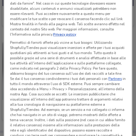
dati da fornire". Nel caso in cui queste tecnologie dovessero essere
disabilitate, alcuni contenuti e annunci visualizzati potrebbero non
Pet Store Conad
essere rilevanti. Puoi accedere nuovamente a questo menu per
modificare le tue scelte o per revocare il consenso facendo clic sul link
Scade il 08/09
3.1 km
Mostra finalità in fondo alla pagina web. Tali scelte avranno effetto nel
contesto del nostro Sito web. Per maggiori informazioni, consulta
l'Informativa sulla privacy.
Privacy policy
Permettici di fornirti offerte più vicine ai tuoi bisogni: Utilizzando
Shopfully/Tiendeo puoi visualizzare inserzioni e offerte per i tuoi acquisti
quotidiani più attinenti ai tuoi gusti e al tuo mondo. Tutto questo è
possibile grazie ad una serie di strumenti e analisi effettuate in base alle
tue attività all'interno dell'applicazione e sulle piattaforme collegate,
come indicato nel paragrafo 2 della Privacy Policy. Per fare questo,
abbiamo bisogno del tuo consenso sull'uso dei dati raccolti a tale fine.
Se dai il tuo consenso condivideremo i tuoi dati personali con
Partners
in
tutto il mondo attraverso l’uso di SDK esterne. Puoi sempre cambiare
idea accedendo a Menu > Privacy > Personalizzazione, all’interno della
nostra App. Cosa succede se accetti: Le inserzioni pubblicitarie che
visualizzerai all'interno dell’app potranno trattare di argomenti relativi
alla tua cronologia di navigazione su piattaforme esterne a
Pet Store Conad
Shopfully/Tiendeo. Ad esempio, se un servizio a noi collegato ci informa
che hai navigato in un sito di viaggi, potremo mostrarti delle offerte a
Scade il 09/09
6 km
tema vacanze. Inoltre, i dati sulla posizione (nel caso in cui abbia fornito
il relativo consenso) insieme alle informazioni sulle prestazioni della
rete e agli identificativi del dispositivo, possono essere raccolte e
condivisi con terze parti per comprendere e migliorare la connettività e