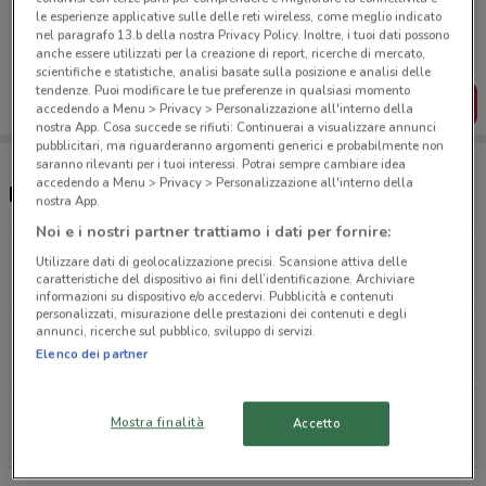
Porta DoveConviene sempre con te!
le esperienze applicative sulle delle reti wireless, come meglio indicato
Puoi trovare le migliori offerte dei negozi vicino a te,
nel paragrafo 13.b della nostra Privacy Policy. Inoltre, i tuoi dati possono
salvarle e creare la tua lista del risparmio, comodamente
anche essere utilizzati per la creazione di report, ricerche di mercato,
dal tuo cellulare.
scientifiche e statistiche, analisi basate sulla posizione e analisi delle
tendenze. Puoi modificare le tue preferenze in qualsiasi momento
SCARICA L’APP
accedendo a Menu > Privacy > Personalizzazione all'interno della
nostra App. Cosa succede se rifiuti: Continuerai a visualizzare annunci
pubblicitari, ma riguarderanno argomenti generici e probabilmente non
saranno rilevanti per i tuoi interessi. Potrai sempre cambiare idea
accedendo a Menu > Privacy > Personalizzazione all'interno della
Negozi Pet Store Conad nelle vicinanze
nostra App.
Noi e i nostri partner trattiamo i dati per fornire:
Via Angelo Emo, 27 Roma
Utilizzare dati di geolocalizzazione precisi. Scansione attiva delle
caratteristiche del dispositivo ai fini dell’identificazione. Archiviare
3.1 km
APERTO
informazioni su dispositivo e/o accedervi. Pubblicità e contenuti
personalizzati, misurazione delle prestazioni dei contenuti e degli
annunci, ricerche sul pubblico, sviluppo di servizi.
Via Isonzo 11 Roma
Elenco dei partner
4.2 km
APERTO
Via Arola 55 Roma
Mostra finalità
Accetto
6 km
APERTO