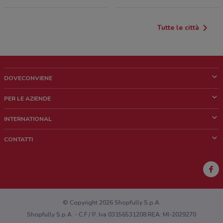
Tutte le città
DOVECONVIENE
Cos'è DoveConviene
PER LE AZIENDE
Chi siamo
Cosa facciamo
INTERNATIONAL
News e media
Richieste commerciali e marketing
Brazil
CONTATTI
Lavora con noi
Mexico
Segnalazione punto vendita
France
Segnalazione Volantino
Australia
Hai un malfunzionamento sul web o sull'app?
New Zealand
© Copyright 2026 Shopfully S.p.A.
Shopfully S.p.A. - C.F / P. Iva 03156531208 REA: MI-2029270