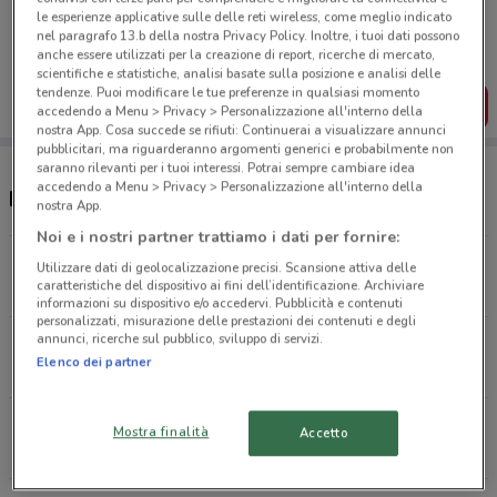
Porta DoveConviene sempre con te!
le esperienze applicative sulle delle reti wireless, come meglio indicato
Puoi trovare le migliori offerte dei negozi vicino a te,
nel paragrafo 13.b della nostra Privacy Policy. Inoltre, i tuoi dati possono
salvarle e creare la tua lista del risparmio, comodamente
anche essere utilizzati per la creazione di report, ricerche di mercato,
dal tuo cellulare.
scientifiche e statistiche, analisi basate sulla posizione e analisi delle
tendenze. Puoi modificare le tue preferenze in qualsiasi momento
SCARICA L’APP
accedendo a Menu > Privacy > Personalizzazione all'interno della
nostra App. Cosa succede se rifiuti: Continuerai a visualizzare annunci
pubblicitari, ma riguarderanno argomenti generici e probabilmente non
saranno rilevanti per i tuoi interessi. Potrai sempre cambiare idea
accedendo a Menu > Privacy > Personalizzazione all'interno della
Negozi Pet Store Conad nelle vicinanze
nostra App.
Noi e i nostri partner trattiamo i dati per fornire:
Via Angelo Emo, 27 Roma
Utilizzare dati di geolocalizzazione precisi. Scansione attiva delle
caratteristiche del dispositivo ai fini dell’identificazione. Archiviare
3.1 km
APERTO
informazioni su dispositivo e/o accedervi. Pubblicità e contenuti
personalizzati, misurazione delle prestazioni dei contenuti e degli
annunci, ricerche sul pubblico, sviluppo di servizi.
Via Isonzo 11 Roma
Elenco dei partner
4.2 km
APERTO
Via Arola 55 Roma
Mostra finalità
Accetto
6 km
APERTO