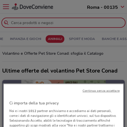
Roma - 00135
RE
INFANZIA E GIOCHI
ANIMALI
SPORT E MODA
BANCHE E ASS
Volantino e Offerte Pet Store Conad: sfoglia il Catalogo
Ultime offerte del volantino Pet Store Conad
Continua senza accettare
Ci importa della tua privacy
Noi e i nostri
1012
partner archiviamo e accediamo ai dati personali,
come i dati di navigazione gli o identificatori univoci, sul tuo dispositivo.
Selezionando Accetto, abiliti le tecnologie di tracciamento affinché
supportino gli scopi mostrati alla voce "Noi e i nostri partner trattiamo i