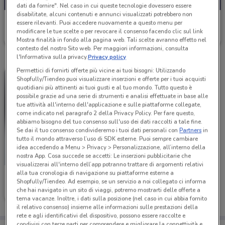
dati da fornire". Nel caso in cui queste tecnologie dovessero essere
disabilitate, alcuni contenuti e annunci visualizzati potrebbero non
Pet Store Conad
essere rilevanti. Puoi accedere nuovamente a questo menu per
modificare le tue scelte o per revocare il consenso facendo clic sul link
Scade il 08/09
3.1 km
Mostra finalità in fondo alla pagina web. Tali scelte avranno effetto nel
contesto del nostro Sito web. Per maggiori informazioni, consulta
l'Informativa sulla privacy.
Privacy policy
Permettici di fornirti offerte più vicine ai tuoi bisogni: Utilizzando
Shopfully/Tiendeo puoi visualizzare inserzioni e offerte per i tuoi acquisti
quotidiani più attinenti ai tuoi gusti e al tuo mondo. Tutto questo è
possibile grazie ad una serie di strumenti e analisi effettuate in base alle
tue attività all'interno dell'applicazione e sulle piattaforme collegate,
come indicato nel paragrafo 2 della Privacy Policy. Per fare questo,
abbiamo bisogno del tuo consenso sull'uso dei dati raccolti a tale fine.
Se dai il tuo consenso condivideremo i tuoi dati personali con
Partners
in
tutto il mondo attraverso l’uso di SDK esterne. Puoi sempre cambiare
idea accedendo a Menu > Privacy > Personalizzazione, all’interno della
nostra App. Cosa succede se accetti: Le inserzioni pubblicitarie che
visualizzerai all'interno dell’app potranno trattare di argomenti relativi
alla tua cronologia di navigazione su piattaforme esterne a
Pet Store Conad
Shopfully/Tiendeo. Ad esempio, se un servizio a noi collegato ci informa
che hai navigato in un sito di viaggi, potremo mostrarti delle offerte a
Scade il 09/09
6 km
tema vacanze. Inoltre, i dati sulla posizione (nel caso in cui abbia fornito
il relativo consenso) insieme alle informazioni sulle prestazioni della
rete e agli identificativi del dispositivo, possono essere raccolte e
condivisi con terze parti per comprendere e migliorare la connettività e