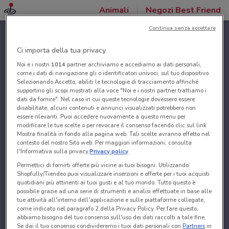
Animali
Negozi Best Friend
Continua senza accettare
Ci importa della tua privacy
Noi e i nostri
1014
partner archiviamo e accediamo ai dati personali,
come i dati di navigazione gli o identificatori univoci, sul tuo dispositivo.
Selezionando Accetto, abiliti le tecnologie di tracciamento affinché
supportino gli scopi mostrati alla voce "Noi e i nostri partner trattiamo i
dati da fornire". Nel caso in cui queste tecnologie dovessero essere
disabilitate, alcuni contenuti e annunci visualizzati potrebbero non
essere rilevanti. Puoi accedere nuovamente a questo menu per
modificare le tue scelte o per revocare il consenso facendo clic sul link
Mostra finalità in fondo alla pagina web. Tali scelte avranno effetto nel
contesto del nostro Sito web. Per maggiori informazioni, consulta
l'Informativa sulla privacy.
Privacy policy
Permettici di fornirti offerte più vicine ai tuoi bisogni: Utilizzando
Shopfully/Tiendeo puoi visualizzare inserzioni e offerte per i tuoi acquisti
quotidiani più attinenti ai tuoi gusti e al tuo mondo. Tutto questo è
possibile grazie ad una serie di strumenti e analisi effettuate in base alle
tue attività all'interno dell'applicazione e sulle piattaforme collegate,
come indicato nel paragrafo 2 della Privacy Policy. Per fare questo,
abbiamo bisogno del tuo consenso sull'uso dei dati raccolti a tale fine.
Se dai il tuo consenso condivideremo i tuoi dati personali con
Partners
in