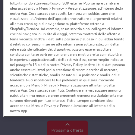
tutto il mondo attraverso l’uso di SDK esterne. Puoi sempre cambiare
idea accedendo a Menu > Privacy > Personalizzazione, all’interno della
nostra App. Cosa succede se accetti: Le inserzioni pubblicitarie che
visualizzerai all'interno dell’app potranno trattare di argomenti relativi
alla tua cronologia di navigazione su piattaforme esterne a
Shopfully/Tiendeo. Ad esempio, se un servizio a noi collegato ci informa
che hai navigato in un sito di viaggi, potremo mostrarti delle offerte a
tema vacanze. Inoltre, i dati sulla posizione (nel caso in cui abbia fornito
il relativo consenso) insieme alle informazioni sulle prestazioni della
rete e agli identificativi del dispositivo, possono essere raccolte e
condivisi con terze parti per comprendere e migliorare la connettività e
le esperienze applicative sulle delle reti wireless, come meglio indicato
nel paragrafo 13.b della nostra Privacy Policy. Inoltre, i tuoi dati possono
anche essere utilizzati per la creazione di report, ricerche di mercato,
scientifiche e statistiche, analisi basate sulla posizione e analisi delle
tendenze. Puoi modificare le tue preferenze in qualsiasi momento
accedendo a Menu > Privacy > Personalizzazione all'interno della
nostra App. Cosa succede se rifiuti: Continuerai a visualizzare annunci
pubblicitari, ma riguarderanno argomenti generici e probabilmente non
saranno rilevanti per i tuoi interessi. Potrai sempre cambiare idea
accedendo a Menu > Privacy > Personalizzazione all'interno della
nostra App.
Noi e i nostri partner trattiamo i dati per fornire:
Utilizzare dati di geolocalizzazione precisi. Scansione attiva delle
Prossima offerta
caratteristiche del dispositivo ai fini dell’identificazione. Archiviare