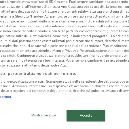
tutto il mondo attraverso l’uso di SDK esterne. Puoi sempre cambiare idea accedend
rsonalizzazione, all’interno della nostra App. Cosa succede se accetti: Le inserzioni pu
i all'interno dell’app potranno trattare di argomenti relativi alla tua cronologia di na
esterne a Shopfully/Tiendeo. Ad esempio, se un servizio a noi collegato ci informa ch
i viaggi, potremo mostrarti delle offerte a tema vacanze. Inoltre, i dati sulla posizione 
o il relativo consenso) insieme alle informazioni sulle prestazioni della rete e agli ident
 possono essere raccolte e condivisi con terze parti per comprendere e migliorare la conn
pplicative sulle delle reti wireless, come meglio indicato nel paragrafo 13.b della no
re, i tuoi dati possono anche essere utilizzati per la creazione di report, ricerche di mer
 e statistiche, analisi basate sulla posizione e analisi delle tendenze. Puoi modificare l
in qualsiasi momento accedendo a Menu > Privacy > Personalizzazione all'interno del
 se rifiuti: Continuerai a visualizzare annunci pubblicitari, ma riguarderanno argome
te non saranno rilevanti per i tuoi interessi. Potrai sempre cambiare idea accedendo
rsonalizzazione all'interno della nostra App.
Nuo
stri partner trattiamo i dati per fornire:
10.8 km
ti di geolocalizzazione precisi. Scansione attiva delle caratteristiche del dispositivo ai 
-
icazione. Archiviare informazioni su dispositivo e/o accedervi. Pubblicità e contenuti per
delle prestazioni dei contenuti e degli annunci, ricerche sul pubblico, sviluppo di servi
cinanze
partner
TRANI
CORATO
Mostra finalità
Accetto
CERIGNOLA
BITONTO