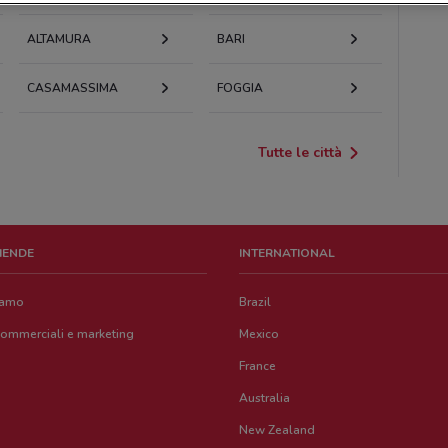
ALTAMURA
BARI
CASAMASSIMA
FOGGIA
Tutte le città
ZIENDE
INTERNATIONAL
iamo
Brazil
commerciali e marketing
Mexico
France
Australia
New Zealand