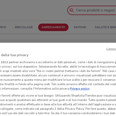
ORPO
BRICOLAGE
ARREDAMENTO
MOTORI
SALUTE E BE
ertura e Indirizzi
Contin
 della tua privacy
zi Nuovarredo a Andria
i
1012
partner archiviamo e accediamo ai dati personali, come i dati di navigazione g
ri univoci, sul tuo dispositivo. Selezionando Accetto, abiliti le tecnologie di tracciame
o
Neg
li scopi mostrati alla voce "Noi e i nostri partner trattiamo i dati da fornire". Nel caso 
ovessero essere disabilitate, alcuni contenuti e annunci visualizzati potrebbero non ess
re nuovamente a questo menu per modificare le tue scelte o per revocare il consenso
tra finalità in fondo alla pagina web. Tali scelte avranno effetto nel contesto del nost
 informazioni, consulta l'Informativa sulla privacy.
Privacy policy
i fornirti offerte più vicine ai tuoi bisogni: Utilizzando Shopfully/Tiendeo puoi visualizz
i tuoi acquisti quotidiani più attinenti ai tuoi gusti e al tuo mondo. Tutto questo è possi
 strumenti e analisi effettuate in base alle tue attività all'interno dell'applicazione e 
collegate, come indicato nel paragrafo 2 della Privacy Policy. Per fare questo, abbi
 sull'uso dei dati raccolti a tale fine. Se dai il tuo consenso condivideremo i tuoi dati