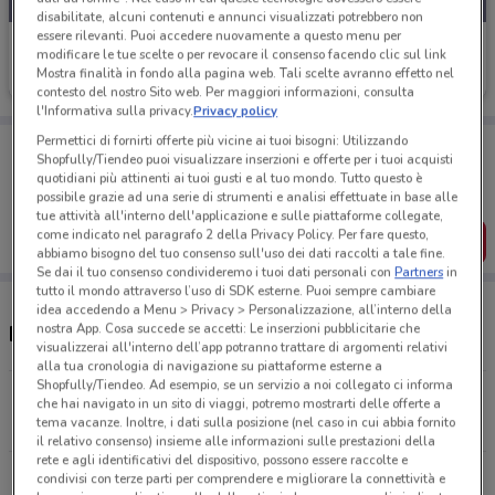
disabilitate, alcuni contenuti e annunci visualizzati potrebbero non
essere rilevanti. Puoi accedere nuovamente a questo menu per
Buffetti
modificare le tue scelte o per revocare il consenso facendo clic sul link
Mostra finalità in fondo alla pagina web. Tali scelte avranno effetto nel
Scade il 30/09
700 m
contesto del nostro Sito web. Per maggiori informazioni, consulta
l'Informativa sulla privacy.
Privacy policy
Permettici di fornirti offerte più vicine ai tuoi bisogni: Utilizzando
Porta DoveConviene sempre con te!
Shopfully/Tiendeo puoi visualizzare inserzioni e offerte per i tuoi acquisti
Puoi trovare le migliori offerte dei negozi vicino a te,
quotidiani più attinenti ai tuoi gusti e al tuo mondo. Tutto questo è
salvarle e creare la tua lista del risparmio, comodamente
possibile grazie ad una serie di strumenti e analisi effettuate in base alle
dal tuo cellulare.
tue attività all'interno dell'applicazione e sulle piattaforme collegate,
come indicato nel paragrafo 2 della Privacy Policy. Per fare questo,
SCARICA L’APP
abbiamo bisogno del tuo consenso sull'uso dei dati raccolti a tale fine.
Se dai il tuo consenso condivideremo i tuoi dati personali con
Partners
in
tutto il mondo attraverso l’uso di SDK esterne. Puoi sempre cambiare
idea accedendo a Menu > Privacy > Personalizzazione, all’interno della
nostra App. Cosa succede se accetti: Le inserzioni pubblicitarie che
Negozi Buffetti a Andria
visualizzerai all'interno dell’app potranno trattare di argomenti relativi
alla tua cronologia di navigazione su piattaforme esterne a
Shopfully/Tiendeo. Ad esempio, se un servizio a noi collegato ci informa
Via Bologna, 82 Andria
che hai navigato in un sito di viaggi, potremo mostrarti delle offerte a
tema vacanze. Inoltre, i dati sulla posizione (nel caso in cui abbia fornito
699 m
CHIUSO
il relativo consenso) insieme alle informazioni sulle prestazioni della
rete e agli identificativi del dispositivo, possono essere raccolte e
Via G. Francia, 39 Barletta
condivisi con terze parti per comprendere e migliorare la connettività e