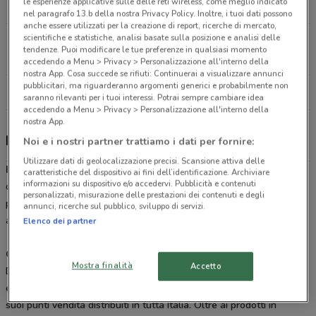
le esperienze applicative sulle delle reti wireless, come meglio indicato
9.2 km
CHIUSO
nel paragrafo 13.b della nostra Privacy Policy. Inoltre, i tuoi dati possono
anche essere utilizzati per la creazione di report, ricerche di mercato,
scientifiche e statistiche, analisi basate sulla posizione e analisi delle
Via Indipendenza, 47 Barletta
tendenze. Puoi modificare le tue preferenze in qualsiasi momento
9.6 km
CHIUSO
accedendo a Menu > Privacy > Personalizzazione all'interno della
nostra App. Cosa succede se rifiuti: Continuerai a visualizzare annunci
pubblicitari, ma riguarderanno argomenti generici e probabilmente non
Tutti i negozi Buffetti
saranno rilevanti per i tuoi interessi. Potrai sempre cambiare idea
accedendo a Menu > Privacy > Personalizzazione all'interno della
nostra App.
Buffetti, offerte e negozi
Noi e i nostri partner trattiamo i dati per fornire:
Utilizzare dati di geolocalizzazione precisi. Scansione attiva delle
Buffetti
è il rivenditore numero 1 in Italia per la vendita e la
caratteristiche del dispositivo ai fini dell’identificazione. Archiviare
informazioni su dispositivo e/o accedervi. Pubblicità e contenuti
distribuzione di forniture per il tuo ufficio, cancelleria, cartucce,
personalizzati, misurazione delle prestazioni dei contenuti e degli
prodotti utili per archiviare i tuoi documenti, carta per fotocopie ed
annunci, ricerche sul pubblico, sviluppo di servizi.
altri accessori per la scuola.
Elenco dei partner
Offerte Buffetti
Mostra finalità
Accetto
DoveConviene pubblica regolarmente le offerte online, i
volantini
e i
cataloghi Buffetti
per preparare lo shopping presso uno dei
suoi punti vendita distribuiti in tutta Italia. Oltre ai prodotti in