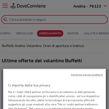
Andria - 76123
 CORPO
BRICOLAGE
ARREDAMENTO
MOTORI
SALUTE E BENES
Buffetti Andria: Volantino, Orari di apertura e Indirizzi
Ultime offerte del volantino Buffetti
Continua senza accettare
Ci importa della tua privacy
Noi e i nostri
1014
partner archiviamo e accediamo ai dati personali,
come i dati di navigazione gli o identificatori univoci, sul tuo dispositivo.
Selezionando Accetto, abiliti le tecnologie di tracciamento affinché
supportino gli scopi mostrati alla voce "Noi e i nostri partner trattiamo i
dati da fornire". Nel caso in cui queste tecnologie dovessero essere