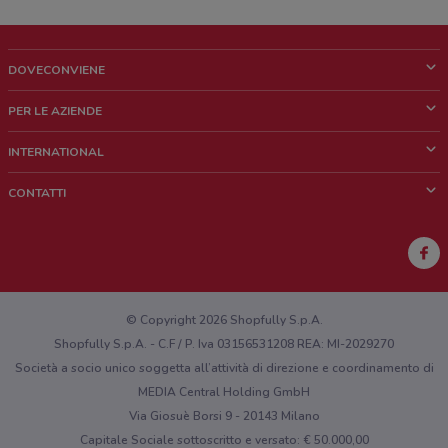
DOVECONVIENE
Cos'è DoveConviene
PER LE AZIENDE
Chi siamo
Cosa facciamo
INTERNATIONAL
News e media
Richieste commerciali e marketing
Brazil
CONTATTI
Lavora con noi
Mexico
Segnalazione punto vendita
France
Segnalazione Volantino
Australia
Hai un malfunzionamento sul web o sull'app?
New Zealand
© Copyright 2026 Shopfully S.p.A.
Shopfully S.p.A. - C.F / P. Iva 03156531208 REA: MI-2029270
Società a socio unico soggetta all’attività di direzione e coordinamento di
MEDIA Central Holding GmbH
Via Giosuè Borsi 9 - 20143 Milano
Capitale Sociale sottoscritto e versato: € 50.000,00