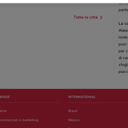
tanti
parti
Tutte le città
La c
Ales
lomba
puoi 
per c
di ca
sfogl
piacc
ZIENDE
INTERNATIONAL
iamo
Brazil
commerciali e marketing
Mexico