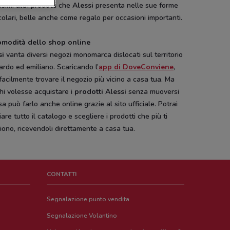
ssimi altri prodotti che
Alessi
presenta nelle sue forme
colari, belle anche come regalo per occasioni importanti.
omodità dello shop online
si
vanta diversi negozi monomarca dislocati sul territorio
rdo ed emiliano. Scaricando l’
app di DoveConviene
,
facilmente trovare il negozio più vicino a casa tua. Ma
hi volesse acquistare i
prodotti Alessi
senza muoversi
sa può farlo anche online grazie al sito ufficiale. Potrai
iare tutto il catalogo e scegliere i prodotti che più ti
iono, ricevendoli direttamente a casa tua.
CONTATTI
Segnalazione punto vendita
Segnalazione Volantino