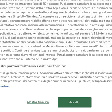
tutto il mondo attraverso l’uso di SDK esterne. Puoi sempre cambiare idea accedend
rsonalizzazione, all’interno della nostra App. Cosa succede se accetti: Le inserzioni pu
i all'interno dell’app potranno trattare di argomenti relativi alla tua cronologia di na
esterne a Shopfully/Tiendeo. Ad esempio, se un servizio a noi collegato ci informa ch
i viaggi, potremo mostrarti delle offerte a tema vacanze. Inoltre, i dati sulla posizione 
Ale
o il relativo consenso) insieme alle informazioni sulle prestazioni della rete e agli ident
ato volantini nella tua zona. Riprova più tardi.
 possono essere raccolte e condivisi con terze parti per comprendere e migliorare la conn
pplicative sulle delle reti wireless, come meglio indicato nel paragrafo 13.b della no
Ales
re, i tuoi dati possono anche essere utilizzati per la creazione di report, ricerche di mer
 e statistiche, analisi basate sulla posizione e analisi delle tendenze. Puoi modificare l
di pr
in qualsiasi momento accedendo a Menu > Privacy > Personalizzazione all'interno del
diede
 se rifiuti: Continuerai a visualizzare annunci pubblicitari, ma riguarderanno argome
artig
te non saranno rilevanti per i tuoi interessi. Potrai sempre cambiare idea accedendo
rsonalizzazione all'interno della nostra App.
Ales
cinanze
stri partner trattiamo i dati per fornire:
comme
casa
ti di geolocalizzazione precisi. Scansione attiva delle caratteristiche del dispositivo ai 
TRANI
CORATO
icazione. Archiviare informazioni su dispositivo e/o accedervi. Pubblicità e contenuti per
delle prestazioni dei contenuti e degli annunci, ricerche sul pubblico, sviluppo di servi
Utili
partner
CERIGNOLA
BITONTO
La ca
l’uti
ALTAMURA
BARI
Mostra finalità
studi
Accetto
le te
CASAMASSIMA
FOGGIA