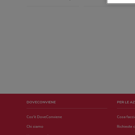
DOVECONVIENE
PER LE A
Cos'è DoveConviene
Cosa facc
Chi siamo
Richieste 