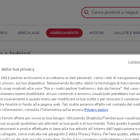
ORPO
BRICOLAGE
ARREDAMENTO
MOTORI
SALUTE E BE
 e Indirizzi
Contin
i Alessi a Andria
 della tua privacy
i
1012
partner archiviamo e accediamo ai dati personali, come i dati di navigazione g
ri univoci, sul tuo dispositivo. Selezionando Accetto, abiliti le tecnologie di tracciame
Neg
li scopi mostrati alla voce "Noi e i nostri partner trattiamo i dati da fornire". Nel caso 
ovessero essere disabilitate, alcuni contenuti e annunci visualizzati potrebbero non ess
re nuovamente a questo menu per modificare le tue scelte o per revocare il consenso
tra finalità in fondo alla pagina web. Tali scelte avranno effetto nel contesto del nost
 informazioni, consulta l'Informativa sulla privacy.
Privacy policy
i fornirti offerte più vicine ai tuoi bisogni: Utilizzando Shopfully/Tiendeo puoi visualizz
i tuoi acquisti quotidiani più attinenti ai tuoi gusti e al tuo mondo. Tutto questo è possi
 strumenti e analisi effettuate in base alle tue attività all'interno dell'applicazione e 
collegate, come indicato nel paragrafo 2 della Privacy Policy. Per fare questo, abbi
 sull'uso dei dati raccolti a tale fine. Se dai il tuo consenso condivideremo i tuoi dati