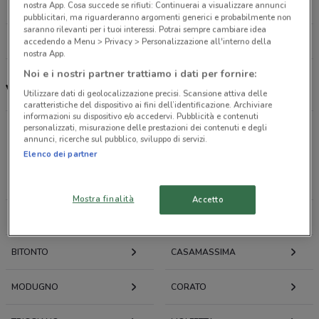
nostra App. Cosa succede se rifiuti: Continuerai a visualizzare annunci
28.4 km
pubblicitari, ma riguarderanno argomenti generici e probabilmente non
saranno rilevanti per i tuoi interessi. Potrai sempre cambiare idea
Tutti i negozi Vitulano Drugstore
accedendo a Menu > Privacy > Personalizzazione all'interno della
nostra App.
Noi e i nostri partner trattiamo i dati per fornire:
Vitulano Drugstore, offerte e negozi
Utilizzare dati di geolocalizzazione precisi. Scansione attiva delle
caratteristiche del dispositivo ai fini dell’identificazione. Archiviare
informazioni su dispositivo e/o accedervi. Pubblicità e contenuti
personalizzati, misurazione delle prestazioni dei contenuti e degli
annunci, ricerche sul pubblico, sviluppo di servizi.
Offerte volantini e cataloghi per città nelle vicinanze
Elenco dei partner
ALTAMURA
GRAVINA IN PUGLIA
Mostra finalità
Accetto
MATERA
GIOIA DEL COLLE
BITONTO
CASAMASSIMA
MODUGNO
CORATO