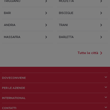
TRIGGIANO
MOLFETTA
BARI
BISCEGLIE
ANDRIA
TRANI
MASSAFRA
BARLETTA
Tutte le città
DOVECONVIENE
Cos'è DoveConviene
PER LE AZIENDE
Chi siamo
Cosa facciamo
INTERNATIONAL
News e media
Richieste commerciali e marketing
Brazil
CONTATTI
Lavora con noi