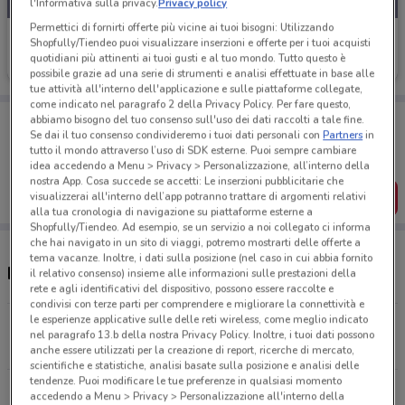
l'Informativa sulla privacy.
Privacy policy
Permettici di fornirti offerte più vicine ai tuoi bisogni: Utilizzando
Vitulano Drugstore
Shopfully/Tiendeo puoi visualizzare inserzioni e offerte per i tuoi acquisti
quotidiani più attinenti ai tuoi gusti e al tuo mondo. Tutto questo è
Scade il 18/08
10.8 km
possibile grazie ad una serie di strumenti e analisi effettuate in base alle
tue attività all'interno dell'applicazione e sulle piattaforme collegate,
come indicato nel paragrafo 2 della Privacy Policy. Per fare questo,
Porta DoveConviene sempre con te!
abbiamo bisogno del tuo consenso sull'uso dei dati raccolti a tale fine.
Se dai il tuo consenso condivideremo i tuoi dati personali con
Partners
in
Puoi trovare le migliori offerte dei negozi vicino a te,
salvarle e creare la tua lista del risparmio, comodamente
tutto il mondo attraverso l’uso di SDK esterne. Puoi sempre cambiare
dal tuo cellulare.
idea accedendo a Menu > Privacy > Personalizzazione, all’interno della
nostra App. Cosa succede se accetti: Le inserzioni pubblicitarie che
SCARICA L’APP
visualizzerai all'interno dell’app potranno trattare di argomenti relativi
alla tua cronologia di navigazione su piattaforme esterne a
Shopfully/Tiendeo. Ad esempio, se un servizio a noi collegato ci informa
che hai navigato in un sito di viaggi, potremo mostrarti delle offerte a
tema vacanze. Inoltre, i dati sulla posizione (nel caso in cui abbia fornito
Negozi Vitulano Drugstore a Altamura
il relativo consenso) insieme alle informazioni sulle prestazioni della
rete e agli identificativi del dispositivo, possono essere raccolte e
condivisi con terze parti per comprendere e migliorare la connettività e
le esperienze applicative sulle delle reti wireless, come meglio indicato
Via Santa Caterina, 23 Gravina In Puglia
nel paragrafo 13.b della nostra Privacy Policy. Inoltre, i tuoi dati possono
10.8 km
anche essere utilizzati per la creazione di report, ricerche di mercato,
scientifiche e statistiche, analisi basate sulla posizione e analisi delle
tendenze. Puoi modificare le tue preferenze in qualsiasi momento
Via Palo, 27 Bitetto
accedendo a Menu > Privacy > Personalizzazione all'interno della