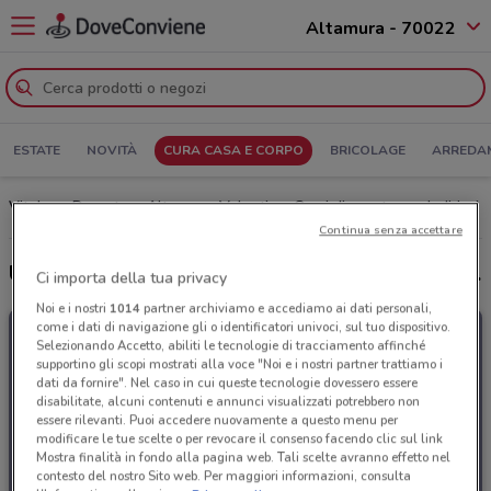
Altamura - 70022
ESTATE
NOVITÀ
CURA CASA E CORPO
BRICOLAGE
ARREDA
Vitulano Drugstore Altamura: Volantino, Orari di apertura e Indirizzi
Continua senza accettare
Ultime offerte del volantino Vitulano Drugstore
Ci importa della tua privacy
Noi e i nostri
1014
partner archiviamo e accediamo ai dati personali,
come i dati di navigazione gli o identificatori univoci, sul tuo dispositivo.
Selezionando Accetto, abiliti le tecnologie di tracciamento affinché
supportino gli scopi mostrati alla voce "Noi e i nostri partner trattiamo i
dati da fornire". Nel caso in cui queste tecnologie dovessero essere
disabilitate, alcuni contenuti e annunci visualizzati potrebbero non
essere rilevanti. Puoi accedere nuovamente a questo menu per
modificare le tue scelte o per revocare il consenso facendo clic sul link
Mostra finalità in fondo alla pagina web. Tali scelte avranno effetto nel
contesto del nostro Sito web. Per maggiori informazioni, consulta