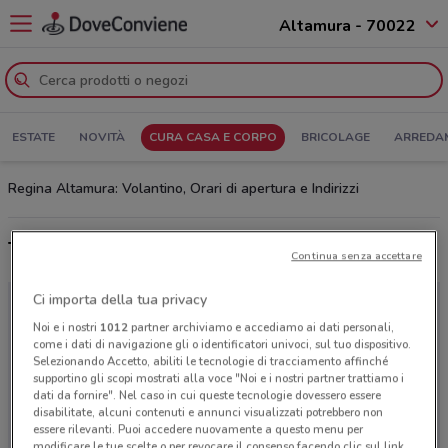
Altamura - 70022
ESTATE
NOVITÀ
CURA CASA E CORPO
BRICOLAGE
ARREDA
Regina Altamura: Volantino, Orari di apertura e Indirizzi
Tutte le offerte del catalogo Regina
Continua senza accettare
Ci importa della tua privacy
Noi e i nostri
1012
partner archiviamo e accediamo ai dati personali,
come i dati di navigazione gli o identificatori univoci, sul tuo dispositivo.
Selezionando Accetto, abiliti le tecnologie di tracciamento affinché
supportino gli scopi mostrati alla voce "Noi e i nostri partner trattiamo i
dati da fornire". Nel caso in cui queste tecnologie dovessero essere
disabilitate, alcuni contenuti e annunci visualizzati potrebbero non
essere rilevanti. Puoi accedere nuovamente a questo menu per
modificare le tue scelte o per revocare il consenso facendo clic sul link