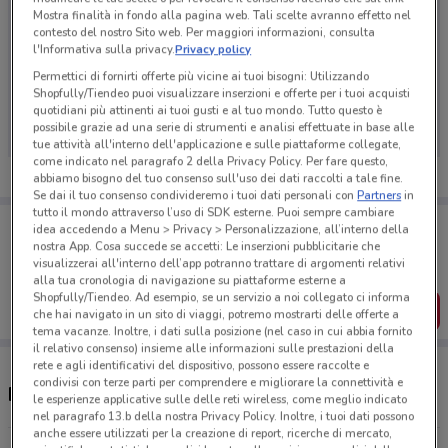
Mostra finalità in fondo alla pagina web. Tali scelte avranno effetto nel
contesto del nostro Sito web. Per maggiori informazioni, consulta
l'Informativa sulla privacy.
Privacy policy
Permettici di fornirti offerte più vicine ai tuoi bisogni: Utilizzando
Ci dispiace, al momento non abbiamo pubblicato
Shopfully/Tiendeo puoi visualizzare inserzioni e offerte per i tuoi acquisti
volantini nella tua zona. Riprova più tardi.
quotidiani più attinenti ai tuoi gusti e al tuo mondo. Tutto questo è
possibile grazie ad una serie di strumenti e analisi effettuate in base alle
tue attività all'interno dell'applicazione e sulle piattaforme collegate,
come indicato nel paragrafo 2 della Privacy Policy. Per fare questo,
abbiamo bisogno del tuo consenso sull'uso dei dati raccolti a tale fine.
Se dai il tuo consenso condivideremo i tuoi dati personali con
Partners
in
tutto il mondo attraverso l’uso di SDK esterne. Puoi sempre cambiare
Porta DoveConviene sempre con te!
idea accedendo a Menu > Privacy > Personalizzazione, all’interno della
Puoi trovare le migliori offerte dei negozi vicino a te,
nostra App. Cosa succede se accetti: Le inserzioni pubblicitarie che
salvarle e creare la tua lista del risparmio, comodamente
visualizzerai all'interno dell’app potranno trattare di argomenti relativi
dal tuo cellulare.
alla tua cronologia di navigazione su piattaforme esterne a
Shopfully/Tiendeo. Ad esempio, se un servizio a noi collegato ci informa
SCARICA L’APP
che hai navigato in un sito di viaggi, potremo mostrarti delle offerte a
tema vacanze. Inoltre, i dati sulla posizione (nel caso in cui abbia fornito
il relativo consenso) insieme alle informazioni sulle prestazioni della
rete e agli identificativi del dispositivo, possono essere raccolte e
condivisi con terze parti per comprendere e migliorare la connettività e
Regina supermercati e orari
le esperienze applicative sulle delle reti wireless, come meglio indicato
nel paragrafo 13.b della nostra Privacy Policy. Inoltre, i tuoi dati possono
anche essere utilizzati per la creazione di report, ricerche di mercato,