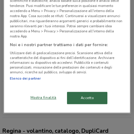
Via Pietro Colletta, 88-88/A Altamura
scientifiche e statistiche, analisi basate sulla posizione e analisi delle
tendenze. Puoi modificare le tue preferenze in qualsiasi momento
1 km
APERTO
accedendo a Menu > Privacy > Personalizzazione all'interno della
nostra App. Cosa succede se rifiuti: Continuerai a visualizzare annunci
pubblicitari, ma riguarderanno argomenti generici e probabilmente non
Via Giustiniano, 10 Altamura
saranno rilevanti per i tuoi interessi. Potrai sempre cambiare idea
1.5 km
APERTO
accedendo a Menu > Privacy > Personalizzazione all'interno della
nostra App.
Via Gravina, 179 Altamura
Noi e i nostri partner trattiamo i dati per fornire:
1.8 km
APERTO
Utilizzare dati di geolocalizzazione precisi. Scansione attiva delle
caratteristiche del dispositivo ai fini dell’identificazione. Archiviare
informazioni su dispositivo e/o accedervi. Pubblicità e contenuti
Via Gravina Altamura
personalizzati, misurazione delle prestazioni dei contenuti e degli
annunci, ricerche sul pubblico, sviluppo di servizi.
1.8 km
APERTO
Elenco dei partner
Via Rosa Brunetti, 37/39/43 Gravina In Puglia
11.6 km
APERTO
Mostra finalità
Accetto
Tutti i negozi Regina
Regina - volantino, catalogo, DupliCard