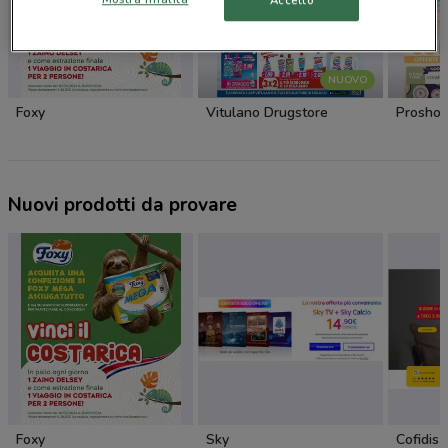
Accetto
NUOVO
Foxy
Vitulano Drugstore
Prosho
Nuovi prodotti da provare
Foxy
Sky
Cofidis