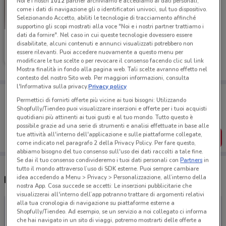
Noi e i nostri
1012
partner archiviamo e accediamo ai dati personali,
come i dati di navigazione gli o identificatori univoci, sul tuo dispositivo.
Selezionando Accetto, abiliti le tecnologie di tracciamento affinché
supportino gli scopi mostrati alla voce "Noi e i nostri partner trattiamo i
dati da fornire". Nel caso in cui queste tecnologie dovessero essere
Cilamour
disabilitate, alcuni contenuti e annunci visualizzati potrebbero non
essere rilevanti. Puoi accedere nuovamente a questo menu per
Scade il 19/05
modificare le tue scelte o per revocare il consenso facendo clic sul link
Mostra finalità in fondo alla pagina web. Tali scelte avranno effetto nel
contesto del nostro Sito web. Per maggiori informazioni, consulta
l'Informativa sulla privacy.
Privacy policy
Porta DoveConviene sempre con te!
Permettici di fornirti offerte più vicine ai tuoi bisogni: Utilizzando
Puoi trovare le migliori offerte dei negozi vicino a te,
Shopfully/Tiendeo puoi visualizzare inserzioni e offerte per i tuoi acquisti
salvarle e creare la tua lista del risparmio, comodamente
quotidiani più attinenti ai tuoi gusti e al tuo mondo. Tutto questo è
dal tuo cellulare.
possibile grazie ad una serie di strumenti e analisi effettuate in base alle
tue attività all'interno dell'applicazione e sulle piattaforme collegate,
SCARICA L’APP
come indicato nel paragrafo 2 della Privacy Policy. Per fare questo,
abbiamo bisogno del tuo consenso sull'uso dei dati raccolti a tale fine.
Se dai il tuo consenso condivideremo i tuoi dati personali con
Partners
in
tutto il mondo attraverso l’uso di SDK esterne. Puoi sempre cambiare
idea accedendo a Menu > Privacy > Personalizzazione, all’interno della
Negozi Cilamour a Altamura
nostra App. Cosa succede se accetti: Le inserzioni pubblicitarie che
visualizzerai all'interno dell’app potranno trattare di argomenti relativi
alla tua cronologia di navigazione su piattaforme esterne a
Shopfully/Tiendeo. Ad esempio, se un servizio a noi collegato ci informa
che hai navigato in un sito di viaggi, potremo mostrarti delle offerte a