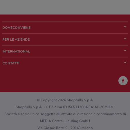
DOVECONVIENE
Cos'è DoveConviene
PER LE AZIENDE
Chi siamo
Cosa facciamo
INTERNATIONAL
News e media
Richieste commerciali e marketing
Brazil
CONTATTI
Lavora con noi
Mexico
Segnalazione punto vendita
France
Segnalazione Volantino
Australia
Hai un malfunzionamento sul web o sull'app?
New Zealand
© Copyright 2026 Shopfully S.p.A.
Shopfully S.p.A. - C.F / P. Iva 03156531208 REA: MI-2029270
Società a socio unico soggetta all’attività di direzione e coordinamento di
MEDIA Central Holding GmbH
Via Giosuè Borsi 9 - 20143 Milano