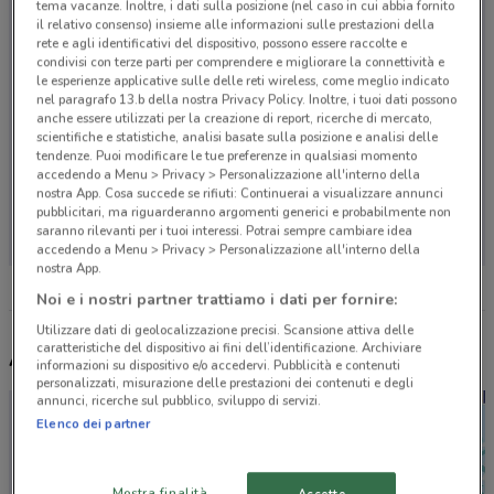
tema vacanze. Inoltre, i dati sulla posizione (nel caso in cui abbia fornito
il relativo consenso) insieme alle informazioni sulle prestazioni della
rete e agli identificativi del dispositivo, possono essere raccolte e
condivisi con terze parti per comprendere e migliorare la connettività e
le esperienze applicative sulle delle reti wireless, come meglio indicato
nel paragrafo 13.b della nostra Privacy Policy. Inoltre, i tuoi dati possono
anche essere utilizzati per la creazione di report, ricerche di mercato,
scientifiche e statistiche, analisi basate sulla posizione e analisi delle
tendenze. Puoi modificare le tue preferenze in qualsiasi momento
accedendo a Menu > Privacy > Personalizzazione all'interno della
nostra App. Cosa succede se rifiuti: Continuerai a visualizzare annunci
Non ci sono negozi nelle vicinanze
pubblicitari, ma riguarderanno argomenti generici e probabilmente non
saranno rilevanti per i tuoi interessi. Potrai sempre cambiare idea
accedendo a Menu > Privacy > Personalizzazione all'interno della
nostra App.
Noi e i nostri partner trattiamo i dati per fornire:
Utilizzare dati di geolocalizzazione precisi. Scansione attiva delle
caratteristiche del dispositivo ai fini dell’identificazione. Archiviare
Altri volantini nelle vicinanze
informazioni su dispositivo e/o accedervi. Pubblicità e contenuti
personalizzati, misurazione delle prestazioni dei contenuti e degli
annunci, ricerche sul pubblico, sviluppo di servizi.
Elenco dei partner
Mostra finalità