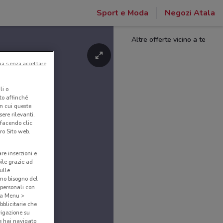
Sport e Moda
Negozi Atala
Altre offerte vicino a te
ua senza accettare
li o
nto affinché
in cui queste
ere rilevanti.
 facendo clic
ro Sito web.
are inserzioni e
bile grazie ad
sulle
amo bisogno del
 personali con
o a Menu >
bblicitarie che
vigazione su
e hai navigato