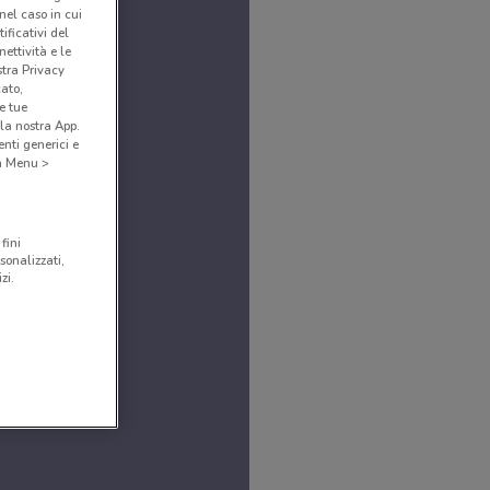
(nel caso in cui
ificativi del
ettività e le
stra Privacy
cato,
e tue
la nostra App.
nti generici e
 a Menu >
fini
sonalizzati,
zi.