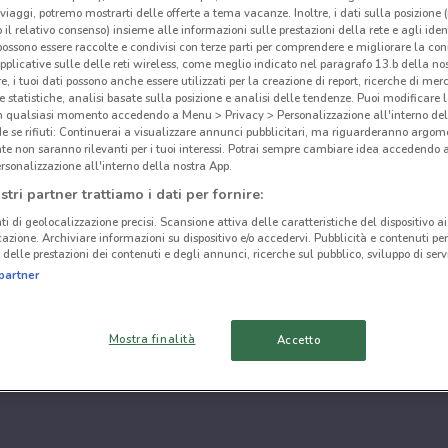
i viaggi, potremo mostrarti delle offerte a tema vacanze. Inoltre, i dati sulla posizione 
o il relativo consenso) insieme alle informazioni sulle prestazioni della rete e agli ident
 possono essere raccolte e condivisi con terze parti per comprendere e migliorare la conn
pplicative sulle delle reti wireless, come meglio indicato nel paragrafo 13.b della no
re, i tuoi dati possono anche essere utilizzati per la creazione di report, ricerche di mer
 e statistiche, analisi basate sulla posizione e analisi delle tendenze. Puoi modificare l
in qualsiasi momento accedendo a Menu > Privacy > Personalizzazione all'interno del
 se rifiuti: Continuerai a visualizzare annunci pubblicitari, ma riguarderanno argome
te non saranno rilevanti per i tuoi interessi. Potrai sempre cambiare idea accedendo
rsonalizzazione all'interno della nostra App.
stri partner trattiamo i dati per fornire:
ti di geolocalizzazione precisi. Scansione attiva delle caratteristiche del dispositivo ai 
icazione. Archiviare informazioni su dispositivo e/o accedervi. Pubblicità e contenuti per
delle prestazioni dei contenuti e degli annunci, ricerche sul pubblico, sviluppo di servi
partner
Mostra finalità
Accetto