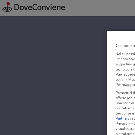
Ci importa
Noi e i nostr
identificato
supportino g
tecnologie d
Puoi accede
sul link Mos
Per maggiori
Permettici d
offerte per 
una serie di
piattaforme 
tuo consenso
Partners
in 
Privacy > Pe
visualizzera
piattaforme 