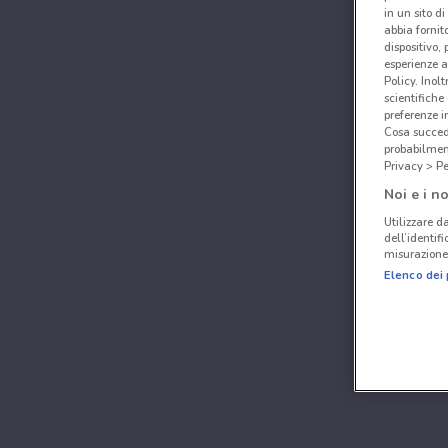
in un sito d
abbia fornit
dispositivo,
esperienze a
Policy. Inolt
scientifiche
preferenze 
Cosa succede
probabilmen
Privacy > Pe
Noi e i no
Utilizzare da
dell’identif
misurazione 
Elenco dei 