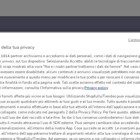
Contin
 della tua privacy
i
1014
partner archiviamo e accediamo ai dati personali, come i dati di navigazione g
ri univoci, sul tuo dispositivo. Selezionando Accetto, abiliti le tecnologie di tracciame
li scopi mostrati alla voce "Noi e i nostri partner trattiamo i dati da fornire". Nel caso 
ovessero essere disabilitate, alcuni contenuti e annunci visualizzati potrebbero non ess
re nuovamente a questo menu per modificare le tue scelte o per revocare il consenso
tra finalità in fondo alla pagina web. Tali scelte avranno effetto nel contesto del nost
 informazioni, consulta l'Informativa sulla privacy.
Privacy policy
i fornirti offerte più vicine ai tuoi bisogni: Utilizzando Shopfully/Tiendeo puoi visualizz
i tuoi acquisti quotidiani più attinenti ai tuoi gusti e al tuo mondo. Tutto questo è possi
 strumenti e analisi effettuate in base alle tue attività all'interno dell'applicazione e 
collegate, come indicato nel paragrafo 2 della Privacy Policy. Per fare questo, abbi
 sull'uso dei dati raccolti a tale fine. Se dai il tuo consenso condivideremo i tuoi dati
tutto il mondo attraverso l’uso di SDK esterne. Puoi sempre cambiare idea accedend
rsonalizzazione, all’interno della nostra App. Cosa succede se accetti: Le inserzioni pu
i all'interno dell’app potranno trattare di argomenti relativi alla tua cronologia di na
esterne a Shopfully/Tiendeo. Ad esempio, se un servizio a noi collegato ci informa ch