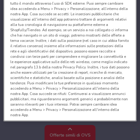
tutto il mondo attraverso l’uso di SDK esterne. Puoi sempre cambiare
idea accedendo a Menu > Privacy > Personalizzazione, all’interno della
nostra App. Cosa succede se accetti: Le inserzioni pubblicitarie che
visualizzerai all'interno dell’app potranno trattare di argomenti relativi
alla tua cronologia di navigazione su piattaforme esterne a
Shopfully/Tiendeo. Ad esempio, se un servizio a noi collegato ci informa
che hai navigato in un sito di viaggi, potremo mostrarti delle offerte a
tema vacanze. Inoltre, i dati sulla posizione (nel caso in cui abbia fornito
il relativo consenso) insieme alle informazioni sulle prestazioni della
rete e agli identificativi del dispositivo, possono essere raccolte e
condivisi con terze parti per comprendere e migliorare la connettività e
le esperienze applicative sulle delle reti wireless, come meglio indicato
nel paragrafo 13.b della nostra Privacy Policy. Inoltre, i tuoi dati possono
anche essere utilizzati per la creazione di report, ricerche di mercato,
scientifiche e statistiche, analisi basate sulla posizione e analisi delle
tendenze. Puoi modificare le tue preferenze in qualsiasi momento
accedendo a Menu > Privacy > Personalizzazione all'interno della
nostra App. Cosa succede se rifiuti: Continuerai a visualizzare annunci
pubblicitari, ma riguarderanno argomenti generici e probabilmente non
saranno rilevanti per i tuoi interessi. Potrai sempre cambiare idea
accedendo a Menu > Privacy > Personalizzazione all'interno della
nostra App.
Noi e i nostri partner trattiamo i dati per fornire:
Utilizzare dati di geolocalizzazione precisi. Scansione attiva delle
Offerte simili di OVS
caratteristiche del dispositivo ai fini dell’identificazione. Archiviare