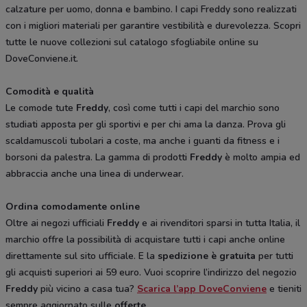
calzature per uomo, donna e bambino. I capi Freddy sono realizzati
con i migliori materiali per garantire vestibilità e durevolezza. Scopri
tutte le nuove collezioni sul catalogo sfogliabile online su
DoveConviene.it.
Comodità e qualità
Le comode tute
Freddy
, così come tutti i capi del marchio sono
studiati apposta per gli sportivi e per chi ama la danza. Prova gli
scaldamuscoli tubolari a coste, ma anche i guanti da fitness e i
borsoni da palestra. La gamma di prodotti
Freddy
è molto ampia ed
abbraccia anche una linea di underwear.
Ordina comodamente online
Oltre ai negozi ufficiali
Freddy
e ai rivenditori sparsi in tutta Italia, il
marchio offre la possibilità di acquistare tutti i capi anche online
direttamente sul sito ufficiale. E la
spedizione è gratuita
per tutti
gli acquisti superiori ai 59 euro. Vuoi scoprire l’indirizzo del negozio
Freddy
più vicino a casa tua?
Scarica l’app DoveConviene
e tieniti
sempre aggiornato sulle
offerte
.