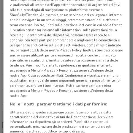
4.2 km
visualizzerai all'interno dell’app potranno trattare di argomenti relativi
alla tua cronologia di navigazione su piattaforme esterne a
Shopfully/Tiendeo. Ad esempio, se un servizio a noi collegato ci informa
Via G.B. Fardella, 306 Partinico
che hai navigato in un sito di viaggi, potremo mostrarti delle offerte a
16 km
tema vacanze. Inoltre, i dati sulla posizione (nel caso in cui abbia fornito
il relativo consenso) insieme alle informazioni sulle prestazioni della
rete e agli identificativi del dispositivo, possono essere raccolte e
Via Del Legno Ang. Martogna, 3 Borgetto
condivisi con terze parti per comprendere e migliorare la connettività e
le esperienze applicative sulle delle reti wireless, come meglio indicato
17.3 km
nel paragrafo 13.b della nostra Privacy Policy. Inoltre, i tuoi dati possono
anche essere utilizzati per la creazione di report, ricerche di mercato,
Via Canepa, 5 Palermo
scientifiche e statistiche, analisi basate sulla posizione e analisi delle
tendenze. Puoi modificare le tue preferenze in qualsiasi momento
24.2 km
accedendo a Menu > Privacy > Personalizzazione all'interno della
nostra App. Cosa succede se rifiuti: Continuerai a visualizzare annunci
pubblicitari, ma riguarderanno argomenti generici e probabilmente non
Tutti i negozi Freddy
saranno rilevanti per i tuoi interessi. Potrai sempre cambiare idea
accedendo a Menu > Privacy > Personalizzazione all'interno della
nostra App.
Altri volantini nelle vicinanze
Noi e i nostri partner trattiamo i dati per fornire:
Utilizzare dati di geolocalizzazione precisi. Scansione attiva delle
caratteristiche del dispositivo ai fini dell’identificazione. Archiviare
informazioni su dispositivo e/o accedervi. Pubblicità e contenuti
personalizzati, misurazione delle prestazioni dei contenuti e degli
annunci, ricerche sul pubblico, sviluppo di servizi.