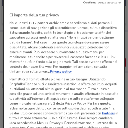
Continua senza accettare
Freddy
Ci importa della tua privacy
Scade il 22/09
685 m
Noi e i nostri
1012
partner archiviamo e accediamo ai dati personali,
come i dati di navigazione gli o identificatori univoci, sul tuo dispositivo.
Selezionando Accetto, abiliti le tecnologie di tracciamento affinché
Porta DoveConviene sempre con te!
supportino gli scopi mostrati alla voce "Noi e i nostri partner trattiamo i
dati da fornire". Nel caso in cui queste tecnologie dovessero essere
Puoi trovare le migliori offerte dei negozi vicino a te,
disabilitate, alcuni contenuti e annunci visualizzati potrebbero non
salvarle e creare la tua lista del risparmio, comodamente
dal tuo cellulare.
essere rilevanti. Puoi accedere nuovamente a questo menu per
modificare le tue scelte o per revocare il consenso facendo clic sul link
Mostra finalità in fondo alla pagina web. Tali scelte avranno effetto nel
SCARICA L’APP
contesto del nostro Sito web. Per maggiori informazioni, consulta
l'Informativa sulla privacy.
Privacy policy
Permettici di fornirti offerte più vicine ai tuoi bisogni: Utilizzando
Shopfully/Tiendeo puoi visualizzare inserzioni e offerte per i tuoi acquisti
Negozi Freddy a Alcamo
quotidiani più attinenti ai tuoi gusti e al tuo mondo. Tutto questo è
possibile grazie ad una serie di strumenti e analisi effettuate in base alle
tue attività all'interno dell'applicazione e sulle piattaforme collegate,
Via Garibaldi, 42 Alcamo
come indicato nel paragrafo 2 della Privacy Policy. Per fare questo,
abbiamo bisogno del tuo consenso sull'uso dei dati raccolti a tale fine.
684 m
Se dai il tuo consenso condivideremo i tuoi dati personali con
Partners
in
tutto il mondo attraverso l’uso di SDK esterne. Puoi sempre cambiare
idea accedendo a Menu > Privacy > Personalizzazione, all’interno della
Galleria Verci, 5 Alcamo
nostra App. Cosa succede se accetti: Le inserzioni pubblicitarie che