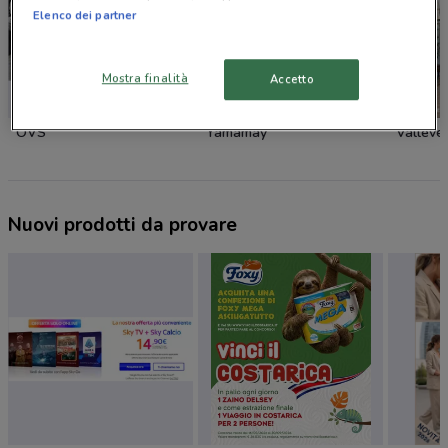
Elenco dei partner
Mostra finalità
Accetto
OVS
Yamamay
Valleve
Nuovi prodotti da provare