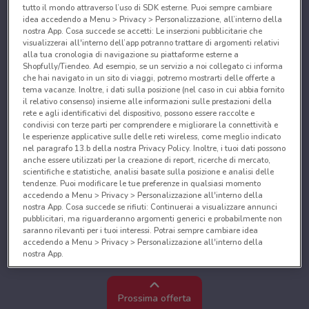
tutto il mondo attraverso l’uso di SDK esterne. Puoi sempre cambiare
idea accedendo a Menu > Privacy > Personalizzazione, all’interno della
nostra App. Cosa succede se accetti: Le inserzioni pubblicitarie che
visualizzerai all'interno dell’app potranno trattare di argomenti relativi
alla tua cronologia di navigazione su piattaforme esterne a
Shopfully/Tiendeo. Ad esempio, se un servizio a noi collegato ci informa
che hai navigato in un sito di viaggi, potremo mostrarti delle offerte a
tema vacanze. Inoltre, i dati sulla posizione (nel caso in cui abbia fornito
il relativo consenso) insieme alle informazioni sulle prestazioni della
rete e agli identificativi del dispositivo, possono essere raccolte e
condivisi con terze parti per comprendere e migliorare la connettività e
le esperienze applicative sulle delle reti wireless, come meglio indicato
nel paragrafo 13.b della nostra Privacy Policy. Inoltre, i tuoi dati possono
anche essere utilizzati per la creazione di report, ricerche di mercato,
scientifiche e statistiche, analisi basate sulla posizione e analisi delle
tendenze. Puoi modificare le tue preferenze in qualsiasi momento
accedendo a Menu > Privacy > Personalizzazione all'interno della
nostra App. Cosa succede se rifiuti: Continuerai a visualizzare annunci
pubblicitari, ma riguarderanno argomenti generici e probabilmente non
saranno rilevanti per i tuoi interessi. Potrai sempre cambiare idea
accedendo a Menu > Privacy > Personalizzazione all'interno della
nostra App.
Noi e i nostri partner trattiamo i dati per fornire:
Utilizzare dati di geolocalizzazione precisi. Scansione attiva delle
Prossima offerta
caratteristiche del dispositivo ai fini dell’identificazione. Archiviare