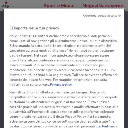
Sport e Moda
Negozi Valleverde
Continua senza accettare
Ci importa della tua privacy
Noi e i nostri
1014
partner archiviamo e accediamo ai dati personali,
come i dati di navigazione gli o identificatori univoci, sul tuo dispositivo.
Selezionando Accetto, abiliti le tecnologie di tracciamento affinché
supportino gli scopi mostrati alla voce "Noi e i nostri partner trattiamo i
dati da fornire". Nel caso in cui queste tecnologie dovessero essere
disabilitate, alcuni contenuti e annunci visualizzati potrebbero non
essere rilevanti. Puoi accedere nuovamente a questo menu per
modificare le tue scelte o per revocare il consenso facendo clic sul link
Mostra finalità in fondo alla pagina web. Tali scelte avranno effetto nel
contesto del nostro Sito web. Per maggiori informazioni, consulta
l'Informativa sulla privacy.
Privacy policy
Permettici di fornirti offerte più vicine ai tuoi bisogni: Utilizzando
Shopfully/Tiendeo puoi visualizzare inserzioni e offerte per i tuoi acquisti
quotidiani più attinenti ai tuoi gusti e al tuo mondo. Tutto questo è
possibile grazie ad una serie di strumenti e analisi effettuate in base alle
tue attività all'interno dell'applicazione e sulle piattaforme collegate,
come indicato nel paragrafo 2 della Privacy Policy. Per fare questo,
abbiamo bisogno del tuo consenso sull'uso dei dati raccolti a tale fine.
Se dai il tuo consenso condivideremo i tuoi dati personali con
Partners
in