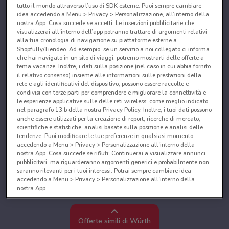
tutto il mondo attraverso l’uso di SDK esterne. Puoi sempre cambiare
idea accedendo a Menu > Privacy > Personalizzazione, all’interno della
nostra App. Cosa succede se accetti: Le inserzioni pubblicitarie che
visualizzerai all'interno dell’app potranno trattare di argomenti relativi
alla tua cronologia di navigazione su piattaforme esterne a
Shopfully/Tiendeo. Ad esempio, se un servizio a noi collegato ci informa
che hai navigato in un sito di viaggi, potremo mostrarti delle offerte a
tema vacanze. Inoltre, i dati sulla posizione (nel caso in cui abbia fornito
il relativo consenso) insieme alle informazioni sulle prestazioni della
rete e agli identificativi del dispositivo, possono essere raccolte e
condivisi con terze parti per comprendere e migliorare la connettività e
le esperienze applicative sulle delle reti wireless, come meglio indicato
nel paragrafo 13.b della nostra Privacy Policy. Inoltre, i tuoi dati possono
anche essere utilizzati per la creazione di report, ricerche di mercato,
scientifiche e statistiche, analisi basate sulla posizione e analisi delle
tendenze. Puoi modificare le tue preferenze in qualsiasi momento
accedendo a Menu > Privacy > Personalizzazione all'interno della
nostra App. Cosa succede se rifiuti: Continuerai a visualizzare annunci
pubblicitari, ma riguarderanno argomenti generici e probabilmente non
saranno rilevanti per i tuoi interessi. Potrai sempre cambiare idea
accedendo a Menu > Privacy > Personalizzazione all'interno della
nostra App.
Noi e i nostri partner trattiamo i dati per fornire:
Utilizzare dati di geolocalizzazione precisi. Scansione attiva delle
Offerte simili di Würth
caratteristiche del dispositivo ai fini dell’identificazione. Archiviare