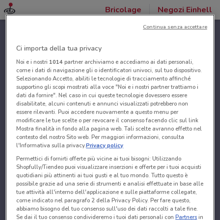
Bricolage
Negozi Einhell
Continua senza accettare
Ci importa della tua privacy
Noi e i nostri
1014
partner archiviamo e accediamo ai dati personali,
come i dati di navigazione gli o identificatori univoci, sul tuo dispositivo.
Selezionando Accetto, abiliti le tecnologie di tracciamento affinché
supportino gli scopi mostrati alla voce "Noi e i nostri partner trattiamo i
dati da fornire". Nel caso in cui queste tecnologie dovessero essere
disabilitate, alcuni contenuti e annunci visualizzati potrebbero non
essere rilevanti. Puoi accedere nuovamente a questo menu per
modificare le tue scelte o per revocare il consenso facendo clic sul link
Mostra finalità in fondo alla pagina web. Tali scelte avranno effetto nel
contesto del nostro Sito web. Per maggiori informazioni, consulta
l'Informativa sulla privacy.
Privacy policy
Permettici di fornirti offerte più vicine ai tuoi bisogni: Utilizzando
Shopfully/Tiendeo puoi visualizzare inserzioni e offerte per i tuoi acquisti
quotidiani più attinenti ai tuoi gusti e al tuo mondo. Tutto questo è
possibile grazie ad una serie di strumenti e analisi effettuate in base alle
tue attività all'interno dell'applicazione e sulle piattaforme collegate,
come indicato nel paragrafo 2 della Privacy Policy. Per fare questo,
abbiamo bisogno del tuo consenso sull'uso dei dati raccolti a tale fine.
Se dai il tuo consenso condivideremo i tuoi dati personali con
Partners
in