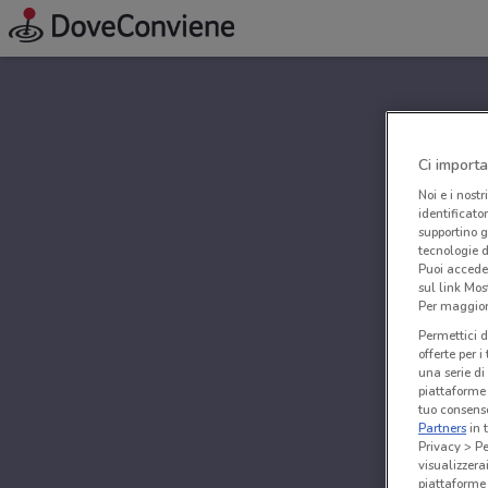
Ci importa
Noi e i nostr
identificato
supportino g
tecnologie d
Puoi accede
sul link Mos
Per maggiori
Permettici d
offerte per 
una serie di
piattaforme 
tuo consenso
Partners
in 
Privacy > Pe
visualizzera
piattaforme 