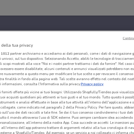
Contin
 della tua privacy
i
1012
partner archiviamo e accediamo ai dati personali, come i dati di navigazione g
ri univoci, sul tuo dispositivo. Selezionando Accetto, abiliti le tecnologie di tracciame
li scopi mostrati alla voce "Noi e i nostri partner trattiamo i dati da fornire". Nel caso 
ovessero essere disabilitate, alcuni contenuti e annunci visualizzati potrebbero non ess
re nuovamente a questo menu per modificare le tue scelte o per revocare il consenso
tra finalità in fondo alla pagina web. Tali scelte avranno effetto nel contesto del nost
 informazioni, consulta l'Informativa sulla privacy.
Privacy policy
i fornirti offerte più vicine ai tuoi bisogni: Utilizzando Shopfully/Tiendeo puoi visualizz
i tuoi acquisti quotidiani più attinenti ai tuoi gusti e al tuo mondo. Tutto questo è possi
 strumenti e analisi effettuate in base alle tue attività all'interno dell'applicazione e 
collegate, come indicato nel paragrafo 2 della Privacy Policy. Per fare questo, abbi
 sull'uso dei dati raccolti a tale fine. Se dai il tuo consenso condivideremo i tuoi dati
tutto il mondo attraverso l’uso di SDK esterne. Puoi sempre cambiare idea accedend
rsonalizzazione, all’interno della nostra App. Cosa succede se accetti: Le inserzioni pu
i all'interno dell’app potranno trattare di argomenti relativi alla tua cronologia di na
esterne a Shopfully/Tiendeo. Ad esempio, se un servizio a noi collegato ci informa ch