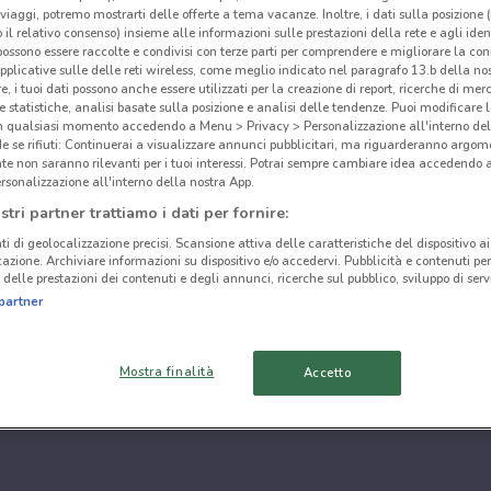
i viaggi, potremo mostrarti delle offerte a tema vacanze. Inoltre, i dati sulla posizione 
o il relativo consenso) insieme alle informazioni sulle prestazioni della rete e agli ident
 possono essere raccolte e condivisi con terze parti per comprendere e migliorare la conn
pplicative sulle delle reti wireless, come meglio indicato nel paragrafo 13.b della no
re, i tuoi dati possono anche essere utilizzati per la creazione di report, ricerche di mer
 e statistiche, analisi basate sulla posizione e analisi delle tendenze. Puoi modificare l
in qualsiasi momento accedendo a Menu > Privacy > Personalizzazione all'interno del
 se rifiuti: Continuerai a visualizzare annunci pubblicitari, ma riguarderanno argome
te non saranno rilevanti per i tuoi interessi. Potrai sempre cambiare idea accedendo
rsonalizzazione all'interno della nostra App.
stri partner trattiamo i dati per fornire:
ti di geolocalizzazione precisi. Scansione attiva delle caratteristiche del dispositivo ai 
icazione. Archiviare informazioni su dispositivo e/o accedervi. Pubblicità e contenuti per
delle prestazioni dei contenuti e degli annunci, ricerche sul pubblico, sviluppo di servi
partner
Mostra finalità
Accetto