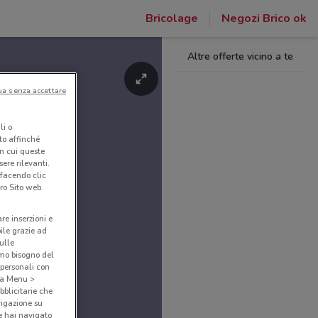
Bricolage
Negozi Brico ok
Altre offerte vicino a te
ua senza accettare
li o
nto affinché
in cui queste
ere rilevanti.
 facendo clic
ro Sito web.
are inserzioni e
bile grazie ad
sulle
amo bisogno del
 personali con
o a Menu >
bblicitarie che
vigazione su
e hai navigato