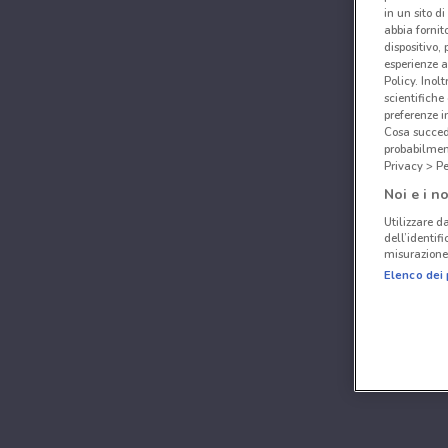
in un sito d
abbia fornit
dispositivo,
esperienze a
Policy. Inolt
scientifiche
preferenze 
Cosa succede
probabilmen
Privacy > Pe
Noi e i no
Utilizzare da
dell’identif
misurazione 
Elenco dei 