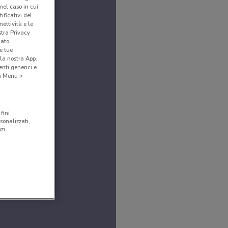
(nel caso in cui
ificativi del
ettività e le
stra Privacy
cato,
e tue
la nostra App.
nti generici e
 a Menu >
fini
sonalizzati,
zi.