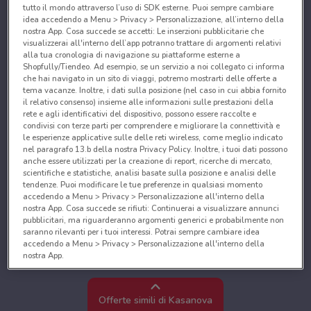
tutto il mondo attraverso l’uso di SDK esterne. Puoi sempre cambiare
idea accedendo a Menu > Privacy > Personalizzazione, all’interno della
nostra App. Cosa succede se accetti: Le inserzioni pubblicitarie che
visualizzerai all'interno dell’app potranno trattare di argomenti relativi
alla tua cronologia di navigazione su piattaforme esterne a
Shopfully/Tiendeo. Ad esempio, se un servizio a noi collegato ci informa
che hai navigato in un sito di viaggi, potremo mostrarti delle offerte a
tema vacanze. Inoltre, i dati sulla posizione (nel caso in cui abbia fornito
il relativo consenso) insieme alle informazioni sulle prestazioni della
rete e agli identificativi del dispositivo, possono essere raccolte e
condivisi con terze parti per comprendere e migliorare la connettività e
le esperienze applicative sulle delle reti wireless, come meglio indicato
nel paragrafo 13.b della nostra Privacy Policy. Inoltre, i tuoi dati possono
anche essere utilizzati per la creazione di report, ricerche di mercato,
scientifiche e statistiche, analisi basate sulla posizione e analisi delle
tendenze. Puoi modificare le tue preferenze in qualsiasi momento
accedendo a Menu > Privacy > Personalizzazione all'interno della
nostra App. Cosa succede se rifiuti: Continuerai a visualizzare annunci
pubblicitari, ma riguarderanno argomenti generici e probabilmente non
saranno rilevanti per i tuoi interessi. Potrai sempre cambiare idea
accedendo a Menu > Privacy > Personalizzazione all'interno della
nostra App.
Noi e i nostri partner trattiamo i dati per fornire:
Utilizzare dati di geolocalizzazione precisi. Scansione attiva delle
Offerte simili di Kasanova
caratteristiche del dispositivo ai fini dell’identificazione. Archiviare