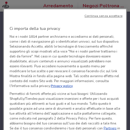
Arredamento
Negozi Poltrona Frau
Continua senza accettare
Ci importa della tua privacy
Noi e i nostri
1014
partner archiviamo e accediamo ai dati personali,
come i dati di navigazione gli o identificatori univoci, sul tuo dispositivo.
Selezionando Accetto, abiliti le tecnologie di tracciamento affinché
supportino gli scopi mostrati alla voce "Noi e i nostri partner trattiamo i
dati da fornire". Nel caso in cui queste tecnologie dovessero essere
disabilitate, alcuni contenuti e annunci visualizzati potrebbero non
essere rilevanti. Puoi accedere nuovamente a questo menu per
modificare le tue scelte o per revocare il consenso facendo clic sul link
Mostra finalità in fondo alla pagina web. Tali scelte avranno effetto nel
contesto del nostro Sito web. Per maggiori informazioni, consulta
l'Informativa sulla privacy.
Privacy policy
Permettici di fornirti offerte più vicine ai tuoi bisogni: Utilizzando
Shopfully/Tiendeo puoi visualizzare inserzioni e offerte per i tuoi acquisti
quotidiani più attinenti ai tuoi gusti e al tuo mondo. Tutto questo è
possibile grazie ad una serie di strumenti e analisi effettuate in base alle
tue attività all'interno dell'applicazione e sulle piattaforme collegate,
come indicato nel paragrafo 2 della Privacy Policy. Per fare questo,
abbiamo bisogno del tuo consenso sull'uso dei dati raccolti a tale fine.
Se dai il tuo consenso condivideremo i tuoi dati personali con
Partners
in