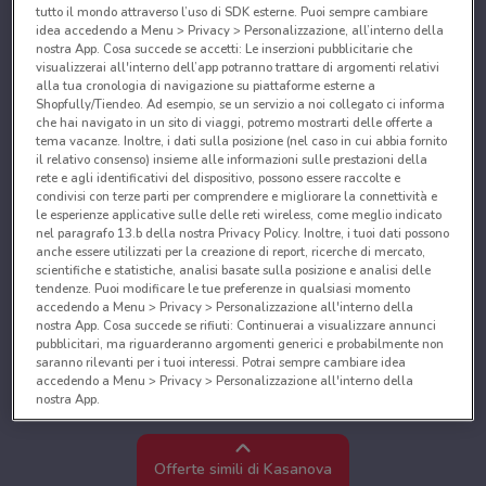
tutto il mondo attraverso l’uso di SDK esterne. Puoi sempre cambiare
idea accedendo a Menu > Privacy > Personalizzazione, all’interno della
nostra App. Cosa succede se accetti: Le inserzioni pubblicitarie che
visualizzerai all'interno dell’app potranno trattare di argomenti relativi
alla tua cronologia di navigazione su piattaforme esterne a
Shopfully/Tiendeo. Ad esempio, se un servizio a noi collegato ci informa
che hai navigato in un sito di viaggi, potremo mostrarti delle offerte a
tema vacanze. Inoltre, i dati sulla posizione (nel caso in cui abbia fornito
il relativo consenso) insieme alle informazioni sulle prestazioni della
rete e agli identificativi del dispositivo, possono essere raccolte e
condivisi con terze parti per comprendere e migliorare la connettività e
le esperienze applicative sulle delle reti wireless, come meglio indicato
nel paragrafo 13.b della nostra Privacy Policy. Inoltre, i tuoi dati possono
anche essere utilizzati per la creazione di report, ricerche di mercato,
scientifiche e statistiche, analisi basate sulla posizione e analisi delle
tendenze. Puoi modificare le tue preferenze in qualsiasi momento
accedendo a Menu > Privacy > Personalizzazione all'interno della
nostra App. Cosa succede se rifiuti: Continuerai a visualizzare annunci
pubblicitari, ma riguarderanno argomenti generici e probabilmente non
saranno rilevanti per i tuoi interessi. Potrai sempre cambiare idea
accedendo a Menu > Privacy > Personalizzazione all'interno della
nostra App.
Noi e i nostri partner trattiamo i dati per fornire:
Utilizzare dati di geolocalizzazione precisi. Scansione attiva delle
Offerte simili di Kasanova
caratteristiche del dispositivo ai fini dell’identificazione. Archiviare