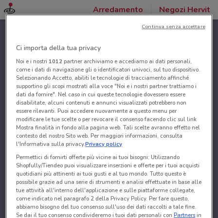
Arredamento
Negozi Hervit
Continua senza accettare
Ci importa della tua privacy
Noi e i nostri
1012
partner archiviamo e accediamo ai dati personali,
come i dati di navigazione gli o identificatori univoci, sul tuo dispositivo.
Selezionando Accetto, abiliti le tecnologie di tracciamento affinché
supportino gli scopi mostrati alla voce "Noi e i nostri partner trattiamo i
dati da fornire". Nel caso in cui queste tecnologie dovessero essere
disabilitate, alcuni contenuti e annunci visualizzati potrebbero non
essere rilevanti. Puoi accedere nuovamente a questo menu per
modificare le tue scelte o per revocare il consenso facendo clic sul link
Mostra finalità in fondo alla pagina web. Tali scelte avranno effetto nel
contesto del nostro Sito web. Per maggiori informazioni, consulta
l'Informativa sulla privacy.
Privacy policy
Permettici di fornirti offerte più vicine ai tuoi bisogni: Utilizzando
Shopfully/Tiendeo puoi visualizzare inserzioni e offerte per i tuoi acquisti
quotidiani più attinenti ai tuoi gusti e al tuo mondo. Tutto questo è
possibile grazie ad una serie di strumenti e analisi effettuate in base alle
tue attività all'interno dell'applicazione e sulle piattaforme collegate,
come indicato nel paragrafo 2 della Privacy Policy. Per fare questo,
abbiamo bisogno del tuo consenso sull'uso dei dati raccolti a tale fine.
Se dai il tuo consenso condivideremo i tuoi dati personali con
Partners
in