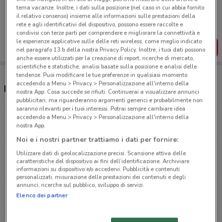
Porta DoveConviene sempre con te!
tema vacanze. Inoltre, i dati sulla posizione (nel caso in cui abbia fornito
Puoi trovare le migliori offerte dei negozi vicino a te,
il relativo consenso) insieme alle informazioni sulle prestazioni della
salvarle e creare la tua lista del risparmio, comodamente
rete e agli identificativi del dispositivo, possono essere raccolte e
dal tuo cellulare.
condivisi con terze parti per comprendere e migliorare la connettività e
le esperienze applicative sulle delle reti wireless, come meglio indicato
SCARICA L’APP
nel paragrafo 13.b della nostra Privacy Policy. Inoltre, i tuoi dati possono
anche essere utilizzati per la creazione di report, ricerche di mercato,
scientifiche e statistiche, analisi basate sulla posizione e analisi delle
tendenze. Puoi modificare le tue preferenze in qualsiasi momento
accedendo a Menu > Privacy > Personalizzazione all'interno della
Negozi Toys Center a Albano Laziale
nostra App. Cosa succede se rifiuti: Continuerai a visualizzare annunci
pubblicitari, ma riguarderanno argomenti generici e probabilmente non
saranno rilevanti per i tuoi interessi. Potrai sempre cambiare idea
Via O. Raimondo, 21 Roma
accedendo a Menu > Privacy > Personalizzazione all'interno della
nostra App.
14.4 km
APERTO
Noi e i nostri partner trattiamo i dati per fornire:
Via Pontina, Km 27,500 Area Produttiva
Utilizzare dati di geolocalizzazione precisi. Scansione attiva delle
caratteristiche del dispositivo ai fini dell’identificazione. Archiviare
15.2 km
informazioni su dispositivo e/o accedervi. Pubblicità e contenuti
personalizzati, misurazione delle prestazioni dei contenuti e degli
annunci, ricerche sul pubblico, sviluppo di servizi.
Via Prenestina 1087/1089 Roma
Elenco dei partner
18.7 km
APERTO