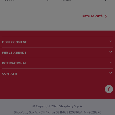
Tutte le città
DOVECONVIENE
Cos'è DoveConviene
PER LE AZIENDE
Chi siamo
Cosa facciamo
INTERNATIONAL
News e media
Richieste commerciali e marketing
Brazil
CONTATTI
Lavora con noi
Mexico
Segnalazione punto vendita
France
Segnalazione Volantino
Australia
Hai un malfunzionamento sul web o sull'app?
New Zealand
© Copyright 2026 Shopfully S.p.A.
Shopfully S.p.A. - C.F / P. Iva 03156531208 REA: MI-2029270