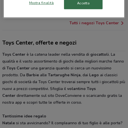
Via Giovanni Conti, 11/25 Roma
Mostra finalità
Accetto
27.2 km
APERTO
Tutti i negozi Toys Center
Toys Center, offerte e negozi
Toys Center
è la catena leader nella vendita di
giocattoli
. La
qualità e il vasto assortimento di giochi delle migliori marche fanno
di
Toys Center
una garanzia quando si cerca un nuovissimo
prodotto. Da
Barbie
alle
Tartarughe Ninja
, dai
Lego
ai classici
giochi di società da Toys Center troverai sempre tutti i giocattoli più
nuovi a prezzi competitivi. Sfoglia il
volantino Toys
Center
direttamente sul sito DoveConviene o scaricando gratis la
nostra app e scopri tutte le offerte in corso.
Tantissime idee regalo
Natale
si sta avvicinando? Il compleanno di tuo figlio è alle porte?