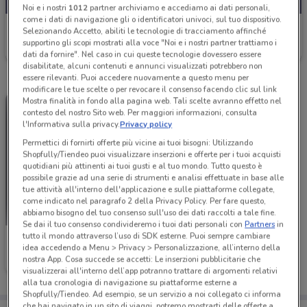
Noi e i nostri
1012
partner archiviamo e accediamo ai dati personali,
come i dati di navigazione gli o identificatori univoci, sul tuo dispositivo.
Toys Center
Selezionando Accetto, abiliti le tecnologie di tracciamento affinché
supportino gli scopi mostrati alla voce "Noi e i nostri partner trattiamo i
Scade il 26/08
14.4 km
dati da fornire". Nel caso in cui queste tecnologie dovessero essere
disabilitate, alcuni contenuti e annunci visualizzati potrebbero non
essere rilevanti. Puoi accedere nuovamente a questo menu per
modificare le tue scelte o per revocare il consenso facendo clic sul link
Mostra finalità in fondo alla pagina web. Tali scelte avranno effetto nel
contesto del nostro Sito web. Per maggiori informazioni, consulta
l'Informativa sulla privacy.
Privacy policy
Permettici di fornirti offerte più vicine ai tuoi bisogni: Utilizzando
Shopfully/Tiendeo puoi visualizzare inserzioni e offerte per i tuoi acquisti
quotidiani più attinenti ai tuoi gusti e al tuo mondo. Tutto questo è
possibile grazie ad una serie di strumenti e analisi effettuate in base alle
tue attività all'interno dell'applicazione e sulle piattaforme collegate,
come indicato nel paragrafo 2 della Privacy Policy. Per fare questo,
abbiamo bisogno del tuo consenso sull'uso dei dati raccolti a tale fine.
Se dai il tuo consenso condivideremo i tuoi dati personali con
Partners
in
tutto il mondo attraverso l’uso di SDK esterne. Puoi sempre cambiare
Toys Center
idea accedendo a Menu > Privacy > Personalizzazione, all’interno della
nostra App. Cosa succede se accetti: Le inserzioni pubblicitarie che
Scade il 31/12
14.4 km
visualizzerai all'interno dell’app potranno trattare di argomenti relativi
alla tua cronologia di navigazione su piattaforme esterne a
Shopfully/Tiendeo. Ad esempio, se un servizio a noi collegato ci informa
che hai navigato in un sito di viaggi, potremo mostrarti delle offerte a