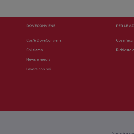
DOVECONVIENE
PER LE A
Cos'è DoveConviene
Cosa facc
Chi siamo
Richieste 
News e media
Lavora con noi
Società a so