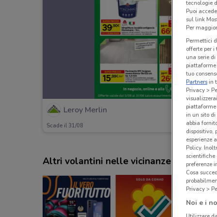
tecnologie d
Puoi accede
sul link Mos
Per maggiori
Permettici d
offerte per 
una serie di
piattaforme 
tuo consenso
Partners
in 
Privacy > Pe
visualizzera
piattaforme 
Leroy Merlin
in un sito d
abbia fornit
Scade il 31/08
dispositivo,
esperienze a
Policy. Inolt
scientifiche
Altri volantini nelle vicinanze
preferenze 
Cosa succede
probabilmen
Privacy > Pe
Noi e i no
Utilizzare da