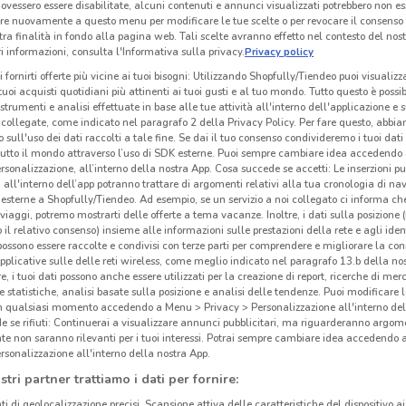
ovessero essere disabilitate, alcuni contenuti e annunci visualizzati potrebbero non ess
re nuovamente a questo menu per modificare le tue scelte o per revocare il consenso
tra finalità in fondo alla pagina web. Tali scelte avranno effetto nel contesto del nost
 informazioni, consulta l'Informativa sulla privacy.
Privacy policy
i fornirti offerte più vicine ai tuoi bisogni: Utilizzando Shopfully/Tiendeo puoi visualizz
i tuoi acquisti quotidiani più attinenti ai tuoi gusti e al tuo mondo. Tutto questo è possi
 strumenti e analisi effettuate in base alle tue attività all'interno dell'applicazione e 
collegate, come indicato nel paragrafo 2 della Privacy Policy. Per fare questo, abbi
 sull'uso dei dati raccolti a tale fine. Se dai il tuo consenso condivideremo i tuoi dati
tutto il mondo attraverso l’uso di SDK esterne. Puoi sempre cambiare idea accedend
rsonalizzazione, all’interno della nostra App. Cosa succede se accetti: Le inserzioni pu
i all'interno dell’app potranno trattare di argomenti relativi alla tua cronologia di na
esterne a Shopfully/Tiendeo. Ad esempio, se un servizio a noi collegato ci informa ch
i viaggi, potremo mostrarti delle offerte a tema vacanze. Inoltre, i dati sulla posizione 
o il relativo consenso) insieme alle informazioni sulle prestazioni della rete e agli ident
11.8 km
 possono essere raccolte e condivisi con terze parti per comprendere e migliorare la conn
pplicative sulle delle reti wireless, come meglio indicato nel paragrafo 13.b della no
re, i tuoi dati possono anche essere utilizzati per la creazione di report, ricerche di mer
Gli
 e statistiche, analisi basate sulla posizione e analisi delle tendenze. Puoi modificare l
e i
in qualsiasi momento accedendo a Menu > Privacy > Personalizzazione all'interno del
 se rifiuti: Continuerai a visualizzare annunci pubblicitari, ma riguarderanno argome
te non saranno rilevanti per i tuoi interessi. Potrai sempre cambiare idea accedendo
Leroy
rsonalizzazione all'interno della nostra App.
Vial
stri partner trattiamo i dati per fornire:
Roma
ti di geolocalizzazione precisi. Scansione attiva delle caratteristiche del dispositivo ai 