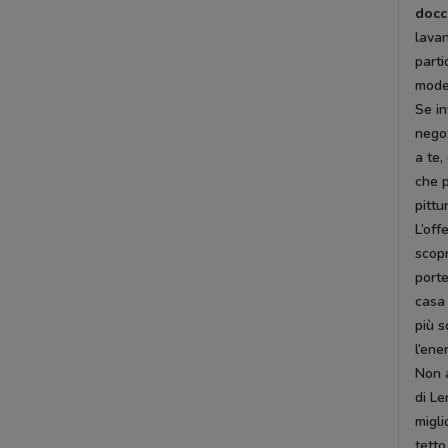
docc
lavan
parti
mode
Se in
negoz
a te,
che p
pittu
L’off
scopr
porte
casa
più s
l’ene
Non a
di Le
migli
tetto