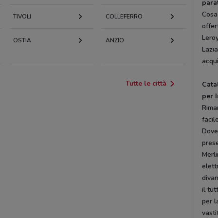
para
Cosa
TIVOLI
COLLEFERRO
offer
Leroy
OSTIA
ANZIO
Lazia
acqui
Tutte le città
Cata
per I
Riman
facil
Dove
prese
Merli
elett
divan
il tu
per l
vasti