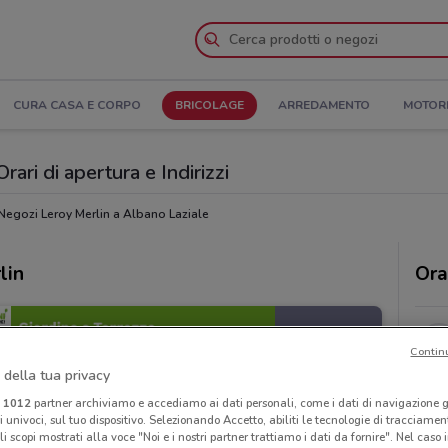
CURA CASA E CORPO
BRICOLAGE
ARREDAMENTO
MOTOR
ari di apertura e Indirizzi
Negozi Leroy Merlin a Albano Laziale
lin
Ora
Contin
 della tua privacy
i
1012
partner archiviamo e accediamo ai dati personali, come i dati di navigazione g
ri univoci, sul tuo dispositivo. Selezionando Accetto, abiliti le tecnologie di tracciame
li scopi mostrati alla voce "Noi e i nostri partner trattiamo i dati da fornire". Nel caso 