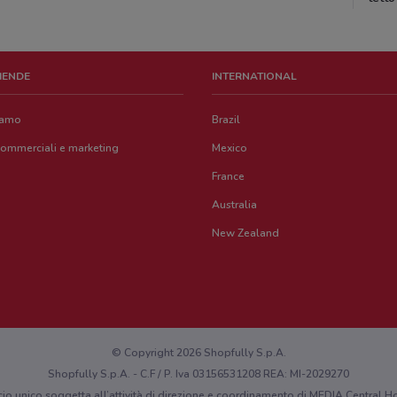
ZIENDE
INTERNATIONAL
iamo
Brazil
commerciali e marketing
Mexico
France
Australia
New Zealand
© Copyright 2026 Shopfully S.p.A.
Shopfully S.p.A. - C.F / P. Iva 03156531208 REA: MI-2029270
cio unico soggetta all’attività di direzione e coordinamento di MEDIA Central