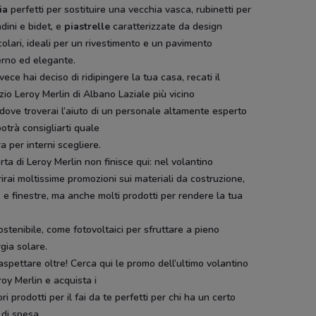
ia
perfetti per sostituire una vecchia vasca, rubinetti per
dini e bidet, e
piastrelle
caratterizzate da design
colari, ideali per un rivestimento e un pavimento
rno ed elegante.
vece hai deciso di ridipingere la tua casa, recati il
io Leroy Merlin di Albano Laziale più vicino
 dove troverai l’aiuto di un personale altamente esperto
otrà consigliarti quale
ra per interni scegliere.
erta di Leroy Merlin non finisce qui: nel volantino
irai moltissime promozioni sui materiali da costruzione,
 e finestre, ma anche molti prodotti per rendere la tua
ostenibile, come fotovoltaici per sfruttare a pieno
rgia solare.
spettare oltre! Cerca qui le promo dell’ultimo volantino
roy Merlin e acquista i
ori prodotti per il fai da te perfetti per chi ha un certo
 di spesa.