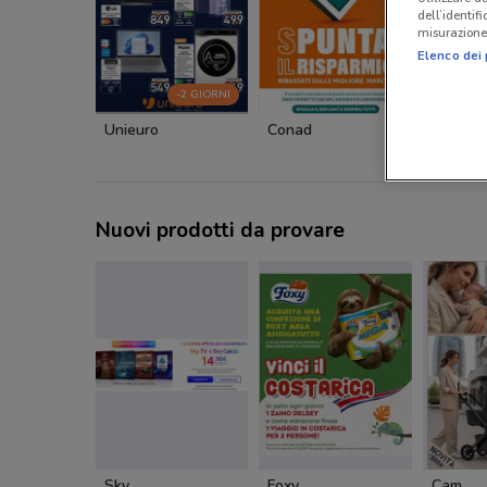
dell’identif
misurazione 
Elenco dei 
-2 GIORNI
Unieuro
Conad
MD
Nuovi prodotti da provare
Sky
Foxy
Cam