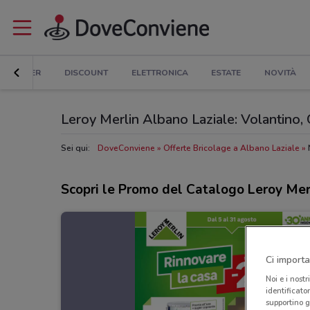
ER E SUPER
DISCOUNT
ELETTRONICA
ESTATE
NOVITÀ
Leroy Merlin Albano Laziale: Volantino, Or
Sei qui:
DoveConviene
Offerte Bricolage a Albano Laziale
Scopri le Promo del Catalogo Leroy Mer
Ci importa
Noi e i nostr
identificato
supportino g