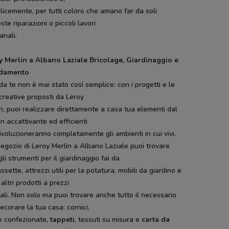
icemente, per tutti coloro che amano far da soli
te riparazioni o piccoli lavori
ianali.
y Merlin a Albano Laziale Bricolage, Giardinaggio e
damento
i da te non è mai stato così semplice: con i progetti e le
creative proposti da Leroy
n, puoi realizzare direttamente a casa tua elementi dal
s
Panorama
Conad
Bimbo Store
Medi-Market
n accattivante ed efficienti
Superstore
ivoluzioneranno completamente gli ambienti in cui vivi.
egozio di Leroy Merlin a Albano Laziale puoi trovare
 gli strumenti per il giardinaggio fai da
assette, attrezzi utili per la potatura, mobili da giardino e
 altri prodotti a prezzi
ali. Non solo ma puoi trovare anche tutto il necessario
ecorare la tua casa: cornici,
e confezionate,
tappeti
, tessuti su misura e
carta da