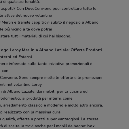
ti
di qualsiasi tonalità.
 aspetti? Con DoveConviene puoi controllare tutte le
te attive del nuovo volantino
 Merlin e tramite l’app trovi subito il negozio a Albano
le più vicino a te dove potrai
stare tutti i materiali di cui hai bisogno.
logo Leroy Merlin a Albano Laziale: Offerte Prodotti
nterni ed Esterni
ere informato sulle tante iniziative promozionali è
e con
Conviene. Sono sempre molte le offerte e le promozioni
nti nel volantino Leroy
n di Albano Laziale: dai
mobili per la cucina
ed
rodomestici, ai prodotti per interni, come
i, arredamento classico e moderno e molto altro ancora,
tto realizzato con la massima cura
a qualità, offerta a prezzi super vantaggiosi. La stessa
tà di scelta la trovi anche per i mobili da bagno:
box