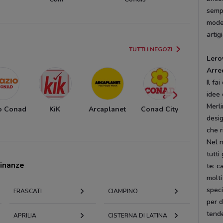
sempl
modes
artig
TUTTI I NEGOZI
Lero
Arre
Il fa
idee 
Merli
o Conad
KiK
Arcaplanet
Conad City
Euronic
desig
che r
Nel n
tutti
cinanze
te: c
molti
speci
FRASCATI
CIAMPINO
per d
tend
APRILIA
CISTERNA DI LATINA